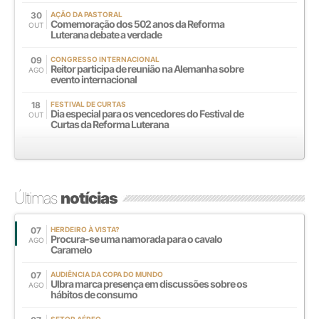
30
AÇÃO DA PASTORAL
Comemoração dos 502 anos da Reforma
OUT
Luterana debate a verdade
09
CONGRESSO INTERNACIONAL
Reitor participa de reunião na Alemanha sobre
AGO
evento internacional
18
FESTIVAL DE CURTAS
Dia especial para os vencedores do Festival de
OUT
Curtas da Reforma Luterana
Últimas
notícias
07
HERDEIRO À VISTA?
Procura-se uma namorada para o cavalo
AGO
Caramelo
07
AUDIÊNCIA DA COPA DO MUNDO
Ulbra marca presença em discussões sobre os
AGO
hábitos de consumo
SETOR AÉREO