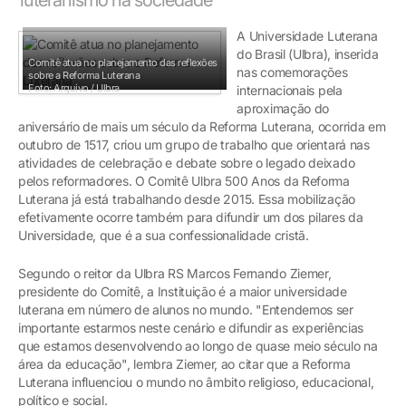
A Universidade Luterana
do Brasil (Ulbra), inserida
Comitê atua no planejamento das reflexões
nas comemorações
sobre a Reforma Luterana
Foto: Arquivo / Ulbra
internacionais pela
aproximação do
aniversário de mais um século da Reforma Luterana, ocorrida em
outubro de 1517, criou um grupo de trabalho que orientará nas
atividades de celebração e debate sobre o legado deixado
pelos reformadores. O Comitê Ulbra 500 Anos da Reforma
Luterana já está trabalhando desde 2015. Essa mobilização
efetivamente ocorre também para difundir um dos pilares da
Universidade, que é a sua confessionalidade cristã.
Segundo o reitor da Ulbra RS Marcos Fernando Ziemer,
presidente do Comitê, a Instituição é a maior universidade
luterana em número de alunos no mundo. "Entendemos ser
importante estarmos neste cenário e difundir as experiências
que estamos desenvolvendo ao longo de quase meio século na
área da educação", lembra Ziemer, ao citar que a Reforma
Luterana influenciou o mundo no âmbito religioso, educacional,
político e social.