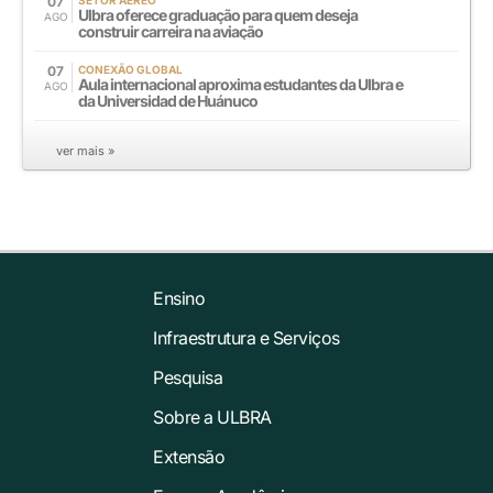
07
Ulbra oferece graduação para quem deseja
AGO
construir carreira na aviação
07
CONEXÃO GLOBAL
Aula internacional aproxima estudantes da Ulbra e
AGO
da Universidad de Huánuco
ver mais »
Ensino
Infraestrutura e Serviços
Pesquisa
Sobre a ULBRA
Extensão