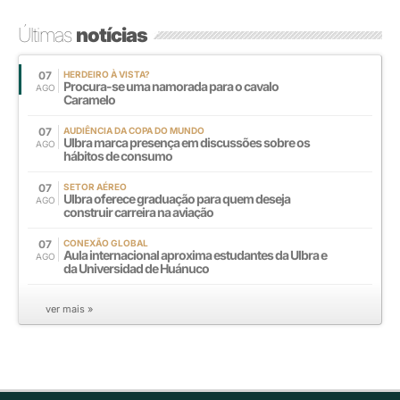
Últimas
notícias
07
HERDEIRO À VISTA?
Procura-se uma namorada para o cavalo
AGO
Caramelo
07
AUDIÊNCIA DA COPA DO MUNDO
Ulbra marca presença em discussões sobre os
AGO
hábitos de consumo
07
SETOR AÉREO
Ulbra oferece graduação para quem deseja
AGO
construir carreira na aviação
07
CONEXÃO GLOBAL
Aula internacional aproxima estudantes da Ulbra e
AGO
da Universidad de Huánuco
ver mais »