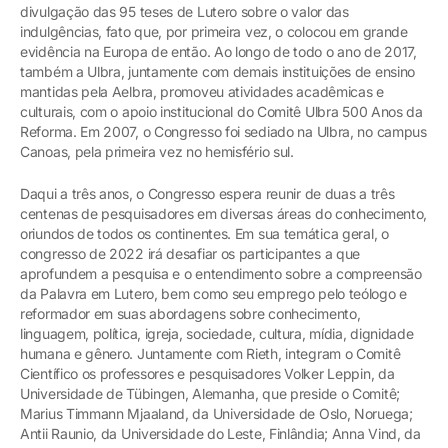
divulgação das 95 teses de Lutero sobre o valor das
indulgências, fato que, por primeira vez, o colocou em grande
evidência na Europa de então. Ao longo de todo o ano de 2017,
também a Ulbra, juntamente com demais instituições de ensino
mantidas pela Aelbra, promoveu atividades acadêmicas e
culturais, com o apoio institucional do Comitê Ulbra 500 Anos da
Reforma. Em 2007, o Congresso foi sediado na Ulbra, no campus
Canoas, pela primeira vez no hemisfério sul.
Daqui a três anos, o Congresso espera reunir de duas a três
centenas de pesquisadores em diversas áreas do conhecimento,
oriundos de todos os continentes. Em sua temática geral, o
congresso de 2022 irá desafiar os participantes a que
aprofundem a pesquisa e o entendimento sobre a compreensão
da Palavra em Lutero, bem como seu emprego pelo teólogo e
reformador em suas abordagens sobre conhecimento,
linguagem, política, igreja, sociedade, cultura, mídia, dignidade
humana e gênero. Juntamente com Rieth, integram o Comitê
Científico os professores e pesquisadores Volker Leppin, da
Universidade de Tübingen, Alemanha, que preside o Comitê;
Marius Timmann Mjaaland, da Universidade de Oslo, Noruega;
Antii Raunio, da Universidade do Leste, Finlândia; Anna Vind, da