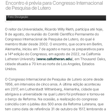
Encontro é prévia para Congresso Internacional
de Pesquisa de Lutero
Professores e pesquisadores que integram o Comitê Científico
Foto: Divulgação
O reitor da Universidade, Ricardo Willy Rieth, participa até hoje,
9 de agosto, da reunião do Comitê Científico Permanente do
Congresso Internacional de Pesquisa de Lutero, do qual é
membro titular desde 2002. O encontro, que ocorre em Berlim,
Alemanha, iniciou em 7 de agosto e marca os preparativos para
a 14ª edição do Congresso, em agosto de 2022, na California
Lutheran University (
www.callutheran.edu
), em Thousand Oaks,
cidade situada a 70 km ao norte de Los Angeles, Estados
Unidos.
O Congresso Internacional de Pesquisa de Lutero ocorre desde
1956, em intervalos de cinco anos. A última edição aconteceu
em 2017, em Lutherstadt Wittenberg, Alemanha, cidade que
abrigava a universidade na qual Lutero foi professor e tornou-se
o berço da Reforma. Na ocasião, a realização do congresso
coincidiu com o jubileu dos 500 anos da Reforma Luterana, que
tem como data de referência 31 de outubro de 1517, lembrando a