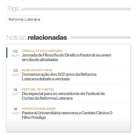
Tags
Reforma Luterana
Notícias
relacionadas
02
CIÊNCIA, ÉTICA E VERDADE
Jornada de Filosofia do Direito e Pastoral se unem
NOV
em dia de atividades
30
AÇÃO DA PASTORAL
Comemoração dos 502 anos da Reforma
OUT
Luterana debate a verdade
18
FESTIVAL DE CURTAS
Dia especial para os vencedores do Festival de
OUT
Curtas da Reforma Luterana
18
CONFESSIONALIDADE
Pastoral Universitária reencena a Cantata Cênica O
OUT
Filho Pródigo