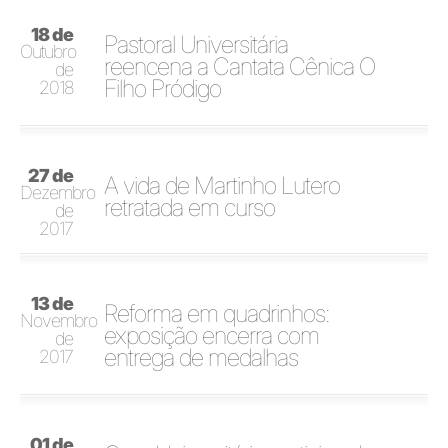
18 de
Pastoral Universitária
Outubro
reencena a Cantata Cênica O
de
Filho Pródigo
2018
27 de
A vida de Martinho Lutero
Dezembro
retratada em curso
de
2017
13 de
Reforma em quadrinhos:
Novembro
exposição encerra com
de
entrega de medalhas
2017
01 de