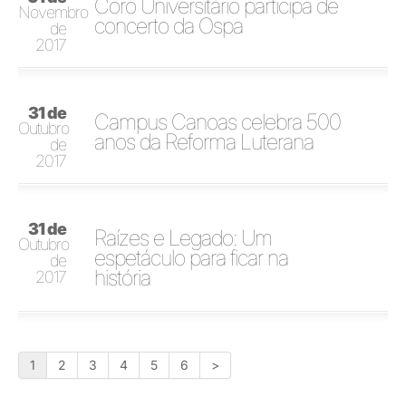
Coro Universitário participa de
Novembro
concerto da Ospa
de
2017
31 de
Campus Canoas celebra 500
Outubro
anos da Reforma Luterana
de
2017
31 de
Raízes e Legado: Um
Outubro
espetáculo para ficar na
de
história
2017
1
2
3
4
5
6
>