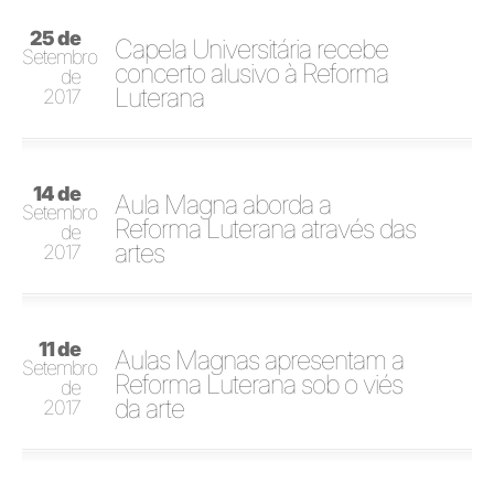
25 de
Capela Universitária recebe
Setembro
concerto alusivo à Reforma
de
Luterana
2017
14 de
Aula Magna aborda a
Setembro
Reforma Luterana através das
de
artes
2017
11 de
Aulas Magnas apresentam a
Setembro
Reforma Luterana sob o viés
de
da arte
2017