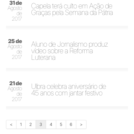
31 de
Capela terá culto em Ação de
Agosto
Graças pela Semana da Pátria
de
2017
25 de
Aluno de Jornalismo produz
Agosto
vídeo sobre a Reforma
de
Luterana
2017
21 de
Ulbra celebra aniversário de
Agosto
45 anos com jantar festivo
de
2017
<
1
2
3
4
5
6
>