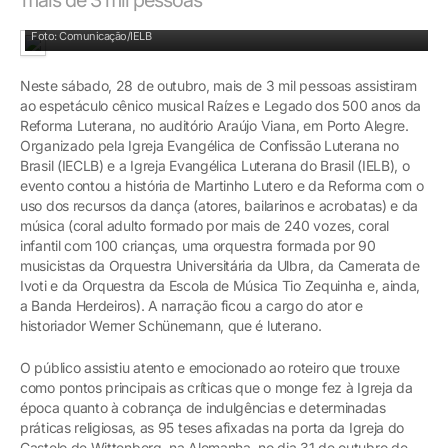
Pastor e maestro Paulo Brum conduziu a orquestra
Foto: Comunicação/IELB
Neste sábado, 28 de outubro, mais de 3 mil pessoas assistiram
ao espetáculo cênico musical Raízes e Legado dos 500 anos da
Reforma Luterana, no auditório Araújo Viana, em Porto Alegre.
Organizado pela Igreja Evangélica de Confissão Luterana no
Brasil (IECLB) e a Igreja Evangélica Luterana do Brasil (IELB), o
evento contou a história de Martinho Lutero e da Reforma com o
uso dos recursos da dança (atores, bailarinos e acrobatas) e da
música (coral adulto formado por mais de 240 vozes, coral
infantil com 100 crianças, uma orquestra formada por 90
musicistas da Orquestra Universitária da Ulbra, da Camerata de
Ivoti e da Orquestra da Escola de Música Tio Zequinha e, ainda,
a Banda Herdeiros). A narração ficou a cargo do ator e
historiador Werner Schünemann, que é luterano.
O público assistiu atento e emocionado ao roteiro que trouxe
como pontos principais as críticas que o monge fez à Igreja da
época quanto à cobrança de indulgências e determinadas
práticas religiosas, as 95 teses afixadas na porta da Igreja do
Castelo de Wittenberg, na Alemanha, no dia 31 de outubro de