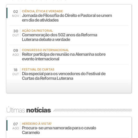
02
CIÊNCIA, ÉTICA E VERDADE
Jornada de Filosofia do Direito e Pastoral se unem
NOV
em dia de atividades
30
AÇÃO DA PASTORAL
Comemoração dos 502 anos da Reforma
OUT
Luterana debate a verdade
09
CONGRESSO INTERNACIONAL
Reitor participa de reunião na Alemanha sobre
AGO
evento internacional
18
FESTIVAL DE CURTAS
Dia especial para os vencedores do Festival de
OUT
Curtas da Reforma Luterana
Últimas
notícias
07
HERDEIRO À VISTA?
Procura-se uma namorada para o cavalo
AGO
Caramelo