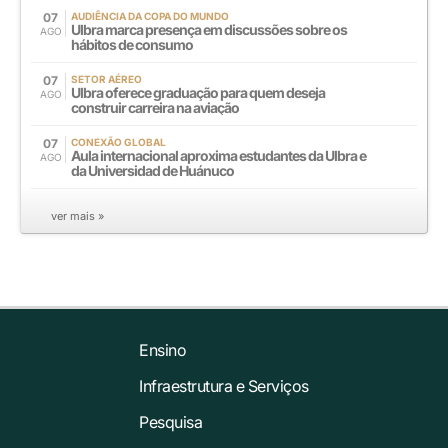
07
AUDIÊNCIA DA COPA DO MUNDO
Ulbra marca presença em discussões sobre os
AGO
hábitos de consumo
07
SETOR AÉREO
Ulbra oferece graduação para quem deseja
AGO
construir carreira na aviação
07
CONEXÃO GLOBAL
Aula internacional aproxima estudantes da Ulbra e
AGO
da Universidad de Huánuco
ver mais »
Ensino
Infraestrutura e Serviços
Pesquisa