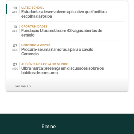
10
ULTEC SCHOOL
Estudantes desenvolvem aplicativo que facilita a
AGO
escolha da roupa
10
OPORTUNIDADES
Fundação Ulbra está com 43 vagas abertas de
AGO
estágio
07
HERDEIRO À VISTA?
Procura-se uma namorada para o cavalo
AGO
Caramelo
07
AUDIÊNCIA DA COPA DO MUNDO
Ulbra marca presença em discussões sobre os
AGO
hábitos de consumo
ver mais »
Ensino