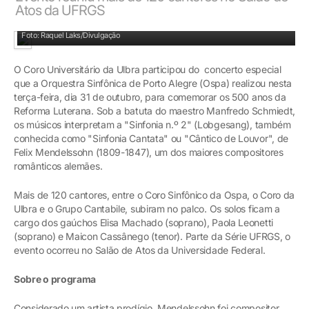
Atos da UFRGS
Coro reuniu 120 vozes
Foto: Raquel Laks/Divulgação
O Coro Universitário da Ulbra participou do concerto especial
que a Orquestra Sinfônica de Porto Alegre (Ospa) realizou nesta
terça-feira, dia 31 de outubro, para comemorar os 500 anos da
Reforma Luterana. Sob a batuta do maestro Manfredo Schmiedt,
os músicos interpretam a "Sinfonia n.º 2" (Lobgesang), também
conhecida como "Sinfonia Cantata" ou "Cântico de Louvor", de
Felix Mendelssohn (1809-1847), um dos maiores compositores
românticos alemães.
Mais de 120 cantores, entre o Coro Sinfônico da Ospa, o Coro da
Ulbra e o Grupo Cantabile, subiram no palco. Os solos ficam a
cargo dos gaúchos Elisa Machado (soprano), Paola Leonetti
(soprano) e Maicon Cassânego (tenor). Parte da Série UFRGS, o
evento ocorreu no Salão de Atos da Universidade Federal.
Sobre o programa
Considerado um artista prodígio, Mendelssohn foi compositor,