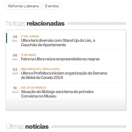
Reforma Luterana
Eventos
Notícias
relacionadas
26
1º DE JUNHO
Ulbra terá diversão com Stand Up do Léo, o
MAI
Gauchão de Apartamento
08
11 DE MAIO
Feira na Ulbra reúne empreendedoras negras
MAI
03
PARCERIA DE LONGA DATA
Ulbra e Prefeitura iniciam organização da Semana
ABR
do Bebê de Canela 2024
10
DIA 30 DE MARÇO
Atuação do Biólogo será tema do primeiro
MAR
Conversa no Museu
Últimas
notícias