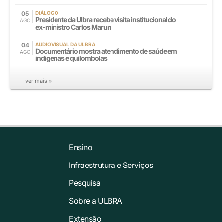
05
DIÁLOGO
Presidente da Ulbra recebe visita institucional do
AGO
ex-ministro Carlos Marun
04
AUDIOVISUAL DA ULBRA
Documentário mostra atendimento de saúde em
AGO
indígenas e quilombolas
ver mais »
Ensino
Infraestrutura e Serviços
Pesquisa
Sobre a ULBRA
Extensão