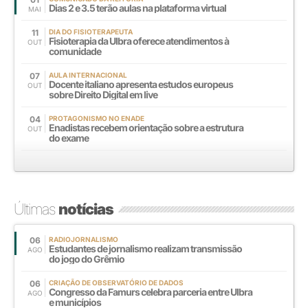
Dias 2 e 3.5 terão aulas na plataforma virtual
MAI
11
DIA DO FISIOTERAPEUTA
Fisioterapia da Ulbra oferece atendimentos à
OUT
comunidade
07
AULA INTERNACIONAL
Docente italiano apresenta estudos europeus
OUT
sobre Direito Digital em live
04
PROTAGONISMO NO ENADE
Enadistas recebem orientação sobre a estrutura
OUT
do exame
Últimas
notícias
06
RADIOJORNALISMO
Estudantes de jornalismo realizam transmissão
AGO
do jogo do Grêmio
06
CRIAÇÃO DE OBSERVATÓRIO DE DADOS
Congresso da Famurs celebra parceria entre Ulbra
AGO
e municípios