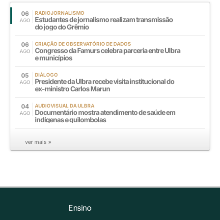
06
RADIOJORNALISMO
Estudantes de jornalismo realizam transmissão
AGO
do jogo do Grêmio
06
CRIAÇÃO DE OBSERVATÓRIO DE DADOS
Congresso da Famurs celebra parceria entre Ulbra
AGO
e municípios
05
DIÁLOGO
Presidente da Ulbra recebe visita institucional do
AGO
ex-ministro Carlos Marun
04
AUDIOVISUAL DA ULBRA
Documentário mostra atendimento de saúde em
AGO
indígenas e quilombolas
ver mais »
Ensino