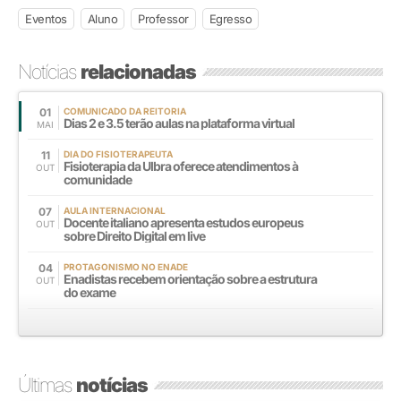
Eventos
Aluno
Professor
Egresso
Notícias
relacionadas
01
COMUNICADO DA REITORIA
Dias 2 e 3.5 terão aulas na plataforma virtual
MAI
11
DIA DO FISIOTERAPEUTA
Fisioterapia da Ulbra oferece atendimentos à
OUT
comunidade
07
AULA INTERNACIONAL
Docente italiano apresenta estudos europeus
OUT
sobre Direito Digital em live
04
PROTAGONISMO NO ENADE
Enadistas recebem orientação sobre a estrutura
OUT
do exame
Últimas
notícias