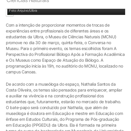
Conversa será no museu localizado no campus Canoas
Foto: Arquivo/Ulbra
Com a intenção de proporcionar momentos de trocas de
experiências entre profissionais de diferentes áreas e os
estudantes da Ulbra, o Museu de Ciências Naturais (MCNU)
promove no dia 30 de março, quinta-feira, o Conversa no
Museu. Para o primeiro evento, os temas escolhidos foram A
Perspectiva do Profissional Biólogo Após a Formação Acadêmica
e Os Museus como Espaço de Atuação do Biólogo. A
programação inicia às 19h, no auditório do MCNU, localizado no
campus Canoas.
De acordo com a museóloga do espaço, Nathalia Santos da
Costa Oliveira, os temas são pensados para enriquecer, ampliar
e auxiliar na vivência e na construção profissional dos
estudantes que, futuramente, estarão no mercado de trabalho.
O bate-papo será conduzido por Nathalia, que além de
museóloga é doutora em Educação e mestre em Educação com
ênfase em Estudos Culturais, do Programa de Pós-graduação
em Educação (PPGEDU) da Ulbra. Ela é formada na primeira
turma do curso de bacharelado em Museologia da Universidade