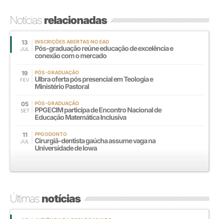
Notícias
relacionadas
13
INSCRIÇÕES ABERTAS NO EAD
Pós-graduação reúne educação de excelência e
JUL
conexão com o mercado
19
PÓS-GRADUAÇÃO
Ulbra oferta pós presencial em Teologia e
FEV
Ministério Pastoral
05
PÓS-GRADUAÇÃO
PPGECIM participa de Encontro Nacional de
SET
Educação Matemática Inclusiva
11
PPGODONTO
Cirurgiã-dentista gaúcha assume vaga na
JUL
Universidade de Iowa
Últimas
notícias