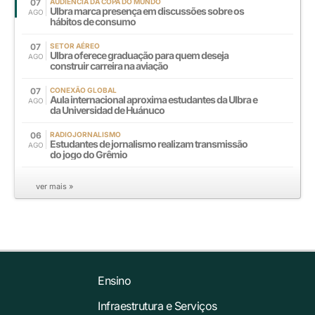
07
AUDIÊNCIA DA COPA DO MUNDO
Ulbra marca presença em discussões sobre os
AGO
hábitos de consumo
07
SETOR AÉREO
Ulbra oferece graduação para quem deseja
AGO
construir carreira na aviação
07
CONEXÃO GLOBAL
Aula internacional aproxima estudantes da Ulbra e
AGO
da Universidad de Huánuco
06
RADIOJORNALISMO
Estudantes de jornalismo realizam transmissão
AGO
do jogo do Grêmio
ver mais »
Ensino
Infraestrutura e Serviços