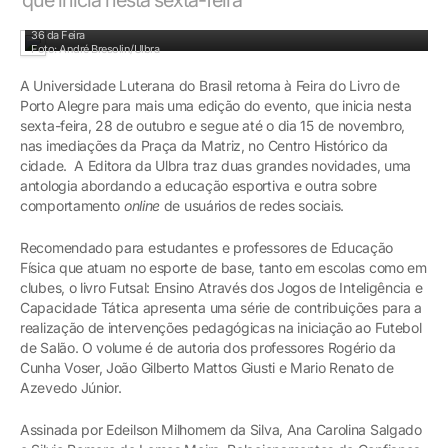
Mais de 500 títulos da editora da Universidade poderão ser adquiridos na banca
36 da Feira
Foto: André Bresolin/Ulbra
A Universidade Luterana do Brasil retorna à Feira do Livro de
Porto Alegre para mais uma edição do evento, que inicia nesta
sexta-feira, 28 de outubro e segue até o dia 15 de novembro,
nas imediações da Praça da Matriz, no Centro Histórico da
cidade. A Editora da Ulbra traz duas grandes novidades, uma
antologia abordando a educação esportiva e outra sobre
comportamento
online
de usuários de redes sociais.
Recomendado para estudantes e professores de Educação
Física que atuam no esporte de base, tanto em escolas como em
clubes, o livro Futsal: Ensino Através dos Jogos de Inteligência e
Capacidade Tática apresenta uma série de contribuições para a
realização de intervenções pedagógicas na iniciação ao Futebol
de Salão. O volume é de autoria dos professores Rogério da
Cunha Voser, João Gilberto Mattos Giusti e Mario Renato de
Azevedo Júnior.
Assinada por Edeilson Milhomem da Silva, Ana Carolina Salgado