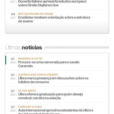
Docente italiano apresenta estudos europeus
OUT
sobre Direito Digital em live
04
PROTAGONISMO NO ENADE
Enadistas recebem orientação sobre a estrutura
OUT
do exame
Últimas
notícias
07
HERDEIRO À VISTA?
Procura-se uma namorada para o cavalo
AGO
Caramelo
07
AUDIÊNCIA DA COPA DO MUNDO
Ulbra marca presença em discussões sobre os
AGO
hábitos de consumo
07
SETOR AÉREO
Ulbra oferece graduação para quem deseja
AGO
construir carreira na aviação
07
CONEXÃO GLOBAL
Aula internacional aproxima estudantes da Ulbra e
AGO
da Universidad de Huánuco