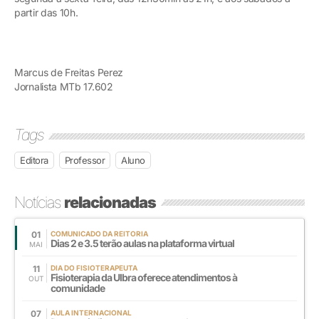
partir das 10h.
Marcus de Freitas Perez
Jornalista MTb 17.602
Tags
Editora
Professor
Aluno
Notícias
relacionadas
01
COMUNICADO DA REITORIA
Dias 2 e 3.5 terão aulas na plataforma virtual
MAI
11
DIA DO FISIOTERAPEUTA
Fisioterapia da Ulbra oferece atendimentos à
OUT
comunidade
07
AULA INTERNACIONAL