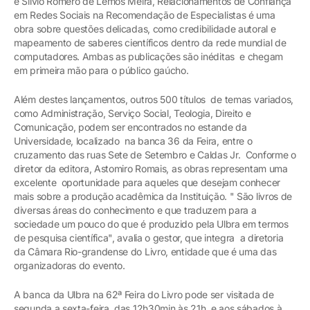
e Silvio Romero de Lemos Meira, Relacionamentos de Confiança
em Redes Sociais na Recomendação de Especialistas é uma
obra sobre questões delicadas, como credibilidade autoral e
mapeamento de saberes científicos dentro da rede mundial de
computadores. Ambas as publicações são inéditas e chegam
em primeira mão para o público gaúcho.
Além destes lançamentos, outros 500 títulos de temas variados,
como Administração, Serviço Social, Teologia, Direito e
Comunicação, podem ser encontrados no estande da
Universidade, localizado na banca 36 da Feira, entre o
cruzamento das ruas Sete de Setembro e Caldas Jr. Conforme o
diretor da editora, Astomiro Romais, as obras representam uma
excelente oportunidade para aqueles que desejam conhecer
mais sobre a produção acadêmica da Instituição. " São livros de
diversas áreas do conhecimento e que traduzem para a
sociedade um pouco do que é produzido pela Ulbra em termos
de pesquisa científica", avalia o gestor, que integra a diretoria
da Câmara Rio-grandense do Livro, entidade que é uma das
organizadoras do evento.
A banca da Ulbra na 62ª Feira do Livro pode ser visitada de
segunda a sexta-feira, das 12h30min às 21h, e aos sábados à