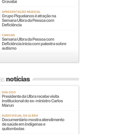
Gravataí
APRESENTAÇÃO MUSICAL
Grupo Piquelanos é atração na
Semana Ulbra da Pessoa com
Deficiência
CANOAS
Semana Ulbra da Pessoa com
Deficiência inicia com palestra sobre
autismo
mas
notícias
DIÁLOGO
Presidente da Ulbra recebe visita
institucional do ex-ministro Carlos
Marun
AUDIOVISUAL DA ULBRA
Documentário mostra atendimento
de saúde em indígenas e
quilombolas