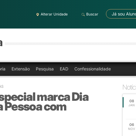
Já sou Alun
Alterar Unidade
Buscar
a
ria
Extensão
Pesquisa
EAD
Confessionalidade
Notíc
AS
pecial marca Dia
08
da Pessoa com
JAN
06
NOV