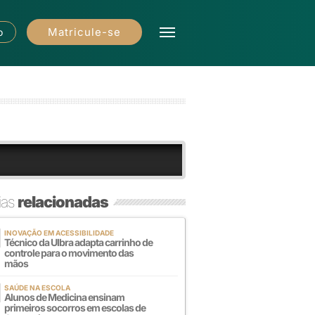
Matricule-se
o
ias
relacionadas
INOVAÇÃO EM ACESSIBILIDADE
Técnico da Ulbra adapta carrinho de
controle para o movimento das
mãos
SAÚDE NA ESCOLA
Alunos de Medicina ensinam
primeiros socorros em escolas de