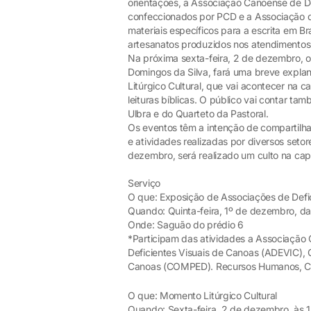
orientações, a Associação Canoense de De
confeccionados por PCD e a Associação d
materiais específicos para a escrita em Bra
artesanatos produzidos nos atendimentos 
Na próxima sexta-feira, 2 de dezembro,
Domingos da Silva, fará uma breve expla
Litúrgico Cultural, que vai acontecer na 
leituras bíblicas. O público vai contar t
Ulbra e do Quarteto da Pastoral.
Os eventos têm a intenção de compartilha
e atividades realizadas por diversos seto
dezembro, será realizado um culto na cape
Serviço
O que: Exposição de Associações de Defi
Quando: Quinta-feira, 1º de dezembro, da
Onde: Saguão do prédio 6
*Participam das atividades a Associação
Deficientes Visuais de Canoas (ADEVIC),
Canoas (COMPED). Recursos Humanos, CIP
O que: Momento Litúrgico Cultural
Quando: Sexta-feira, 2 de dezembro, às 