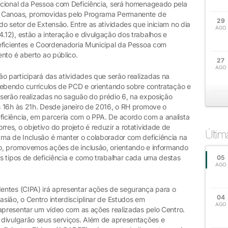
acional da Pessoa com Deficiência, será homenageado pela
s Canoas, promovidas pelo Programa Permanente de
29
o setor de Extensão. Entre as atividades que iniciam no dia
AGO
12), estão a interação e divulgação dos trabalhos e
eficientes e Coordenadoria Municipal da Pessoa com
nto é aberto ao público.
27
AGO
o participará das atividades que serão realizadas na
cebendo currículos de PCD e orientando sobre contratação e
s serão realizadas no saguão do prédio 6, na exposição
 16h às 21h. Desde janeiro de 2016, o RH promove o
iciência, em parceria com o PPA. De acordo com a analista
s, o objetivo do projeto é reduzir a rotatividade de
Últi
ma de Inclusão é manter o colaborador com deficiência na
o, promovemos ações de inclusão, orientando e informando
s tipos de deficiência e como trabalhar cada uma destas
05
AGO
entes (CIPA) irá apresentar ações de segurança para o
04
sião, o Centro interdisciplinar de Estudos em
AGO
 apresentar um vídeo com as ações realizadas pelo Centro.
divulgarão seus serviços. Além de apresentações e