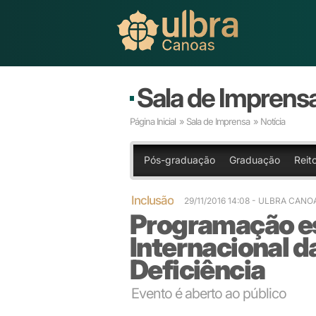
Sala de Imprens
Página Inicial
»
Sala de Imprensa
» Notícia
Pós-graduação
Graduação
Reito
Inclusão
29/11/2016 14:08
- ULBRA CANO
Programação es
Internacional 
Deficiência
Evento é aberto ao público