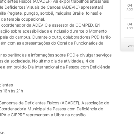
ficientes Físicos (ACADEF) vai expor trabalhos artesanais
04
e Deficientes Visuais de Canoas (ADEVIC) apresentará
AGO
ille (reglete, punção, sorobã, máquina Braille, folhas) e
de terapia ocupacional.
04
 o coordenador da ADEVIC e assessor da COMPED, Eri
AGO
nação sobre acessibilidade e inclusão durante o Momento
capela do campus. Durante o culto, colaboradores PCD farão
ambém com as apresentações do Coral de Funcionários da
ver
r experiências e informações sobre PCD e divulgar serviços
res da sociedade. No último dia de atividades, 4 de
la em prol do Dia Internacional da Pessoa com Deficiência.
cientes
s 16h às 21h
 Canoense de Deficientes Físicos (ACADEF), Associação de
 Coordenadoria Municipal da Pessoa com Deficiência de
A e CIEPRE representam a Ulbra na ocasião.
15h