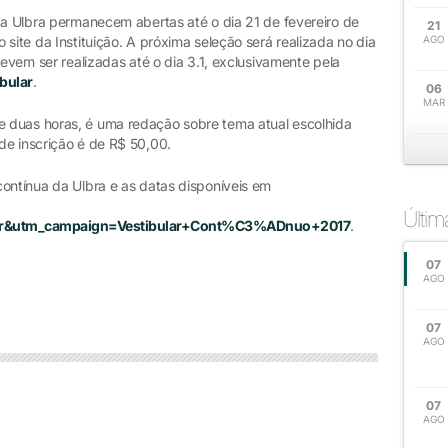
da Ulbra permanecem abertas até o dia 21 de fevereiro de
21
site da Instituição. A próxima seleção será realizada no dia
AGO
devem ser realizadas até o dia 3.1, exclusivamente pela
bular
.
06
MAR
 duas horas, é uma redação sobre tema atual escolhida
de inscrição é de R$ 50,00.
ontínua da Ulbra e as datas disponíveis em
Últi
r&utm_campaign=Vestibular+Cont%C3%ADnuo+2017
.
07
AGO
07
AGO
07
AGO