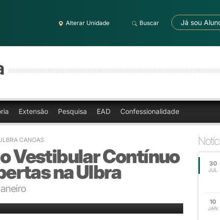
Já sou Alun
Alterar Unidade
Buscar
a
ria
Extensão
Pesquisa
EAD
Confessionalidade
Notíc
 ULBRA CANOAS
 o Vestibular Contínuo
30
ertas na Ulbra
JUL
janeiro
os
10
JAN