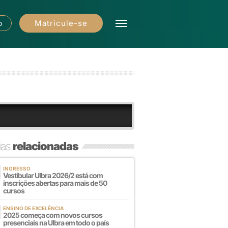
Matricule-se
o
ias
relacionadas
INGRESSO
Vestibular Ulbra 2026/2 está com
inscrições abertas para mais de 50
cursos
ENSINO DE EXCELÊNCIA
2025 começa com novos cursos
presenciais na Ulbra em todo o país