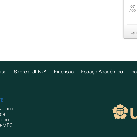
07
AGO
ver
isa
Sobre a ULBRA
Extensão
Espaço Acadêmico
In