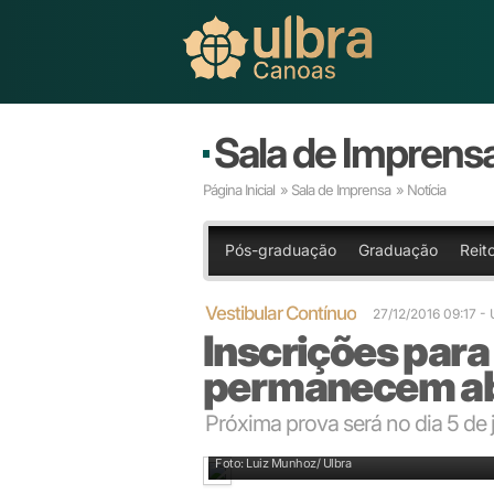
Sala de Imprens
Página Inicial
»
Sala de Imprensa
» Notícia
Pós-graduação
Graduação
Reito
Vestibular Contínuo
27/12/2016 09:17
-
Inscrições para
permanecem ab
Próxima prova será no dia 5 de 
Até fevereiro serão realizados oito processos seletiv
Foto: Luiz Munhoz/ Ulbra