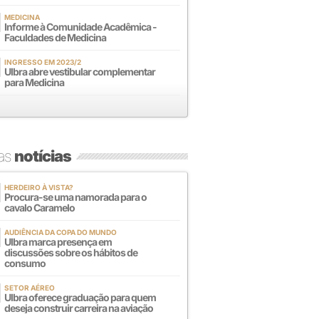
MEDICINA
Informe à Comunidade Acadêmica -
Faculdades de Medicina
INGRESSO EM 2023/2
Ulbra abre vestibular complementar
para Medicina
mas
notícias
HERDEIRO À VISTA?
Procura-se uma namorada para o
cavalo Caramelo
AUDIÊNCIA DA COPA DO MUNDO
Ulbra marca presença em
discussões sobre os hábitos de
consumo
SETOR AÉREO
Ulbra oferece graduação para quem
deseja construir carreira na aviação