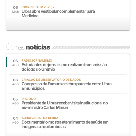
06
INGRESSO EM 2023/2
Ulbra abre vestibular complementar para
MAR
Medicina
Últimas
notícias
06
RADIOJORNALISMO
Estudantes de jornalismo realizam transmissão
AGO
do jogo do Grêmio
06
CRIAÇÃO DE OBSERVATÓRIO DE DADOS
Congresso da Famurs celebra parceria entre Ulbra
AGO
e municípios
05
DIÁLOGO
Presidente da Ulbra recebe visita institucional do
AGO
ex-ministro Carlos Marun
04
AUDIOVISUAL DA ULBRA
Documentário mostra atendimento de saúde em
AGO
indígenas e quilombolas