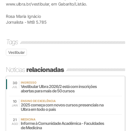
www.ulbra.br/vestibular, em Gabarito/Listão.
Rosa Maria Ignácio
Jornalista - MtB 5.785
Tags
Vestibular
Notícias
relacionadas
30
INGRESSO
Vestibular Ulbra 2026/2 está com inscrições
JUL
abertas para mais de 50 cursos
10
ENSINO DE EXCELÊNCIA
2025 começa com novos cursos presenciais na
JAN
Ulbra em todo o país
21
MEDICINA
Informe à Comunidade Acadêmica - Faculdades
AGO
de Medicina