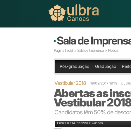
Sala de Imprens
Página Inicial
»
Sala de Imprensa
» Notícia
Pós-graduação
Graduação
Reito
Vestibular 2018
19/09/2017 19:19 - ULBR
Abertas as insc
Vestibular 2018
Candidatos têm 50% de desconto
A prova será dia 19 de novembro
Foto: Luiz Munhoz/ACS Canoas