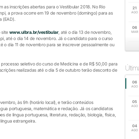
m as inscrições abertas para o Vestibular 2018. No Rio
21
mpi, a prova ocorre em 19 de novembro (domingo) para as
AGO
ia (EAD).
06
 site
www.ulbra.br/vestibular
, até o dia 13 de novembro,
MAR
, até o dia 14 de novembro. Já o candidato para o curso
é o dia 11 de novembro para se inscrever pessoalmente ou
o processo seletivo do curso de Medicina e de R$ 50,00 para
Últi
scrições realizadas até o dia 5 de outubro terão desconto de
06
AGO
05
vembro, às 9h (horário local), e terão conteúdos
AGO
língua portuguesa, matemática e redação. Já os candidatos
de língua portuguesa, literatura, redação, biologia, física,
 língua estrangeira.
04
AGO