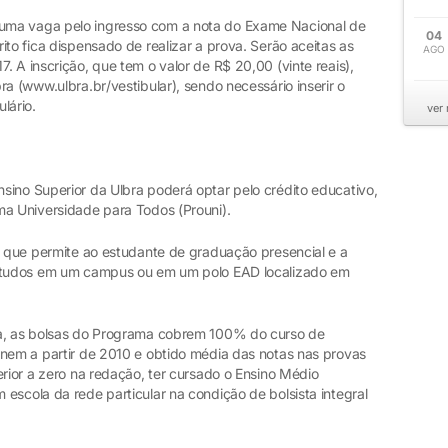
uma vaga pelo ingresso com a nota do Exame Nacional de
04
ito fica dispensado de realizar a prova. Serão aceitas as
AGO
. A inscrição, que tem o valor de R$ 20,00 (vinte reais),
a (www.ulbra.br/vestibular), sendo necessário inserir o
lário.
ver
sino Superior da Ulbra poderá optar pelo crédito educativo,
ma Universidade para Todos (Prouni).
o que permite ao estudante de graduação presencial e a
estudos em um campus ou em um polo EAD localizado em
ra, as bolsas do Programa cobrem 100% do curso de
Enem a partir de 2010 e obtido média das notas nas provas
erior a zero na redação, ter cursado o Ensino Médio
escola da rede particular na condição de bolsista integral