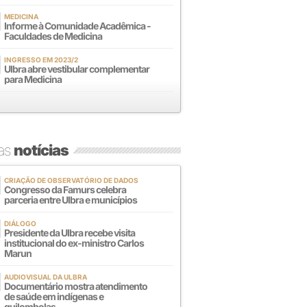
MEDICINA
Informe à Comunidade Acadêmica -
Faculdades de Medicina
INGRESSO EM 2023/2
Ulbra abre vestibular complementar
para Medicina
mas
notícias
CRIAÇÃO DE OBSERVATÓRIO DE DADOS
Congresso da Famurs celebra
parceria entre Ulbra e municípios
DIÁLOGO
Presidente da Ulbra recebe visita
institucional do ex-ministro Carlos
Marun
AUDIOVISUAL DA ULBRA
Documentário mostra atendimento
de saúde em indígenas e
quilombolas