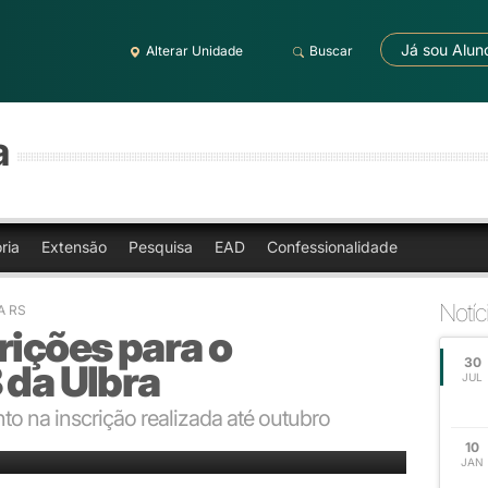
Já sou Alun
Alterar Unidade
Buscar
a
ria
Extensão
Pesquisa
EAD
Confessionalidade
Notíc
A RS
rições para o
30
 da Ulbra
JUL
 na inscrição realizada até outubro
10
JAN