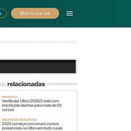
Matricule-se
o
ias
relacionadas
INGRESSO
Vestibular Ulbra 2026/2 está com
inscrições abertas para mais de 50
cursos
ENSINO DE EXCELÊNCIA
2025 começa com novos cursos
presenciais na Ulbra em todo o país