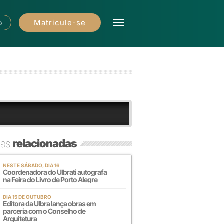
Matricule-se
o
ias
relacionadas
NESTE SÁBADO, DIA 16
Coordenadora do Ulbrati autografa
na Feira do Livro de Porto Alegre
DIA 15 DE OUTUBRO
Editora da Ulbra lança obras em
parceria com o Conselho de
Arquitetura