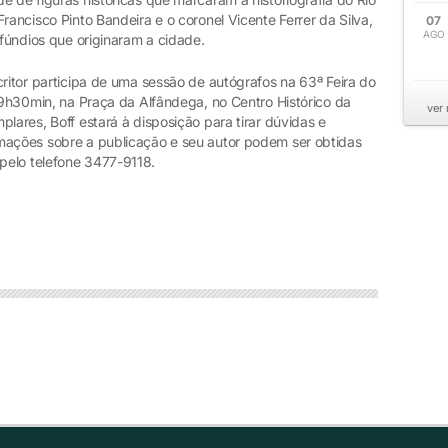
rancisco Pinto Bandeira e o coronel Vicente Ferrer da Silva,
07
AGO
ifúndios que originaram a cidade.
critor participa de uma sessão de autógrafos na 63ª Feira do
 19h30min, na Praça da Alfândega, no Centro Histórico da
ver
lares, Boff estará à disposição para tirar dúvidas e
mações sobre a publicação e seu autor podem ser obtidas
pelo telefone 3477-9118.