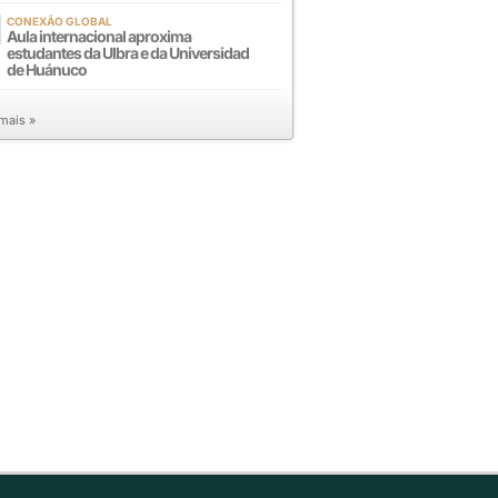
CONEXÃO GLOBAL
Aula internacional aproxima
estudantes da Ulbra e da Universidad
de Huánuco
 mais »