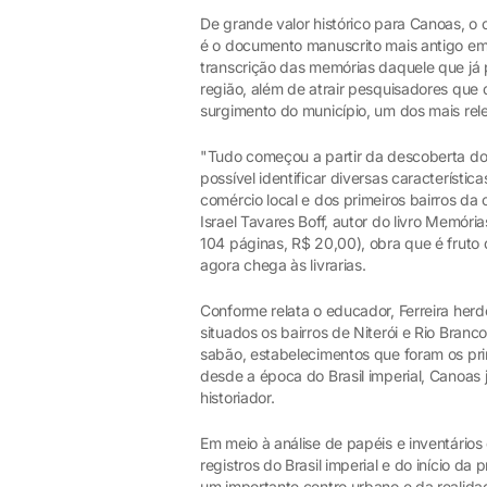
De grande valor histórico para Canoas, o
é o documento manuscrito mais antigo em 
transcrição das memórias daquele que já
região, além de atrair pesquisadores que 
surgimento do município, um dos mais re
"Tudo começou a partir da descoberta do d
possível identificar diversas característi
comércio local e dos primeiros bairros da 
Israel Tavares Boff, autor do livro Memóri
104 páginas, R$ 20,00), obra que é fruto
agora chega às livrarias.
Conforme relata o educador, Ferreira her
situados os bairros de Niterói e Rio Branc
sabão, estabelecimentos que foram os pri
desde a época do Brasil imperial, Canoas 
historiador.
Em meio à análise de papéis e inventários
registros do Brasil imperial e do início da
um importante centro urbano e da realidad