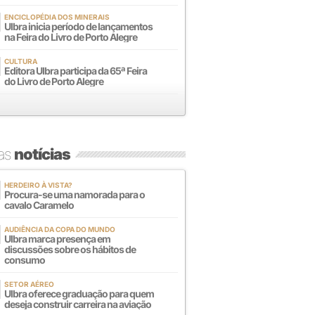
ENCICLOPÉDIA DOS MINERAIS
Ulbra inicia período de lançamentos
na Feira do Livro de Porto Alegre
CULTURA
Editora Ulbra participa da 65ª Feira
do Livro de Porto Alegre
mas
notícias
HERDEIRO À VISTA?
Procura-se uma namorada para o
cavalo Caramelo
AUDIÊNCIA DA COPA DO MUNDO
Ulbra marca presença em
discussões sobre os hábitos de
consumo
SETOR AÉREO
Ulbra oferece graduação para quem
deseja construir carreira na aviação