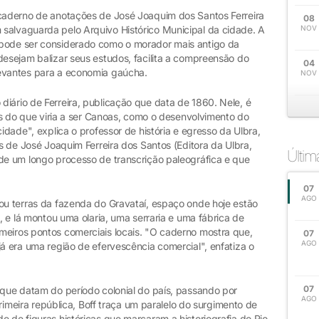
 caderno de anotações de José Joaquim dos Santos Ferreira
08
salvaguarda pelo Arquivo Histórico Municipal da cidade. A
NOV
 pode ser considerado como o morador mais antigo da
desejam balizar seus estudos, facilita a compreensão do
04
levantes para a economia gaúcha.
NOV
iário de Ferreira, publicação que data de 1860. Nele, é
cas do que viria a ser Canoas, como o desenvolvimento do
cidade", explica o professor de história e egresso da Ulbra,
as de José Joaquim Ferreira dos Santos (Editora da Ulbra,
Últi
 de um longo processo de transcrição paleográfica e que
07
AGO
dou terras da fazenda do Gravataí, espaço onde hoje estão
o, e lá montou uma olaria, uma serraria e uma fábrica de
meiros pontos comerciais locais. "O caderno mostra que,
07
AGO
já era uma região de efervescência comercial", enfatiza o
07
 que datam do período colonial do país, passando por
AGO
 primeira república, Boff traça um paralelo do surgimento de
e de figuras históricas que marcaram a historiografia do Rio