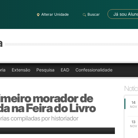
Já sou Alun
Alterar Unidade
Buscar
a
ria
Extensão
Pesquisa
EAD
Confessionalidade
Notíc
rimeiro morador de
14
a na Feira do Livro
NOV
rias compiladas por historiador
13
NOV