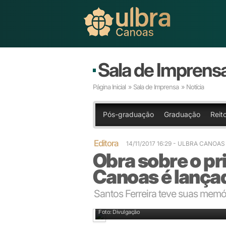
Sala de Imprens
Página Inicial
»
Sala de Imprensa
» Notícia
Pós-graduação
Graduação
Reito
Editora
14/11/2017 16:29
- ULBRA CANOAS
Obra sobre o p
Canoas é lançad
Santos Ferreira teve suas memó
Historiador Israel Tavares Boff
Foto: Divulgação