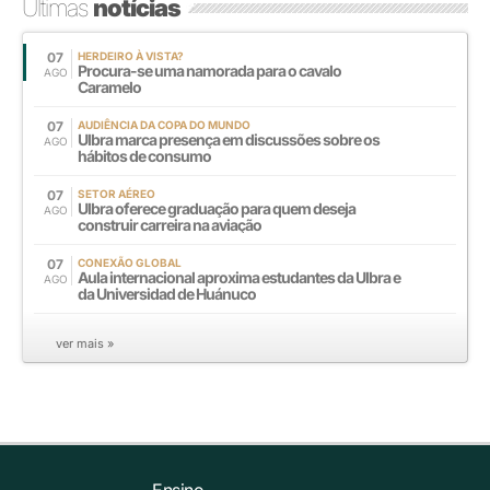
Últimas
notícias
07
HERDEIRO À VISTA?
Procura-se uma namorada para o cavalo
AGO
Caramelo
07
AUDIÊNCIA DA COPA DO MUNDO
Ulbra marca presença em discussões sobre os
AGO
hábitos de consumo
07
SETOR AÉREO
Ulbra oferece graduação para quem deseja
AGO
construir carreira na aviação
07
CONEXÃO GLOBAL
Aula internacional aproxima estudantes da Ulbra e
AGO
da Universidad de Huánuco
ver mais »
Ensino