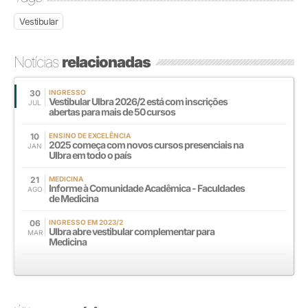
Vestibular
Notícias
relacionadas
30
INGRESSO
Vestibular Ulbra 2026/2 está com inscrições
JUL
abertas para mais de 50 cursos
10
ENSINO DE EXCELÊNCIA
2025 começa com novos cursos presenciais na
JAN
Ulbra em todo o país
21
MEDICINA
Informe à Comunidade Acadêmica - Faculdades
AGO
de Medicina
06
INGRESSO EM 2023/2
Ulbra abre vestibular complementar para
MAR
Medicina