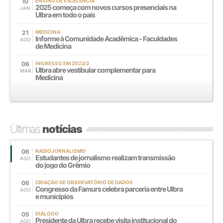
10
ENSINO DE EXCELÊNCIA
2025 começa com novos cursos presenciais na
JAN
Ulbra em todo o país
21
MEDICINA
Informe à Comunidade Acadêmica - Faculdades
AGO
de Medicina
06
INGRESSO EM 2023/2
Ulbra abre vestibular complementar para
MAR
Medicina
Últimas
notícias
06
RADIOJORNALISMO
Estudantes de jornalismo realizam transmissão
AGO
do jogo do Grêmio
06
CRIAÇÃO DE OBSERVATÓRIO DE DADOS
Congresso da Famurs celebra parceria entre Ulbra
AGO
e municípios
05
DIÁLOGO
Presidente da Ulbra recebe visita institucional do
AGO