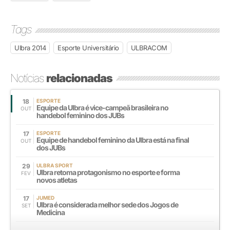
Tags
Ulbra 2014
Esporte Universitário
ULBRACOM
Notícias
relacionadas
18
ESPORTE
Equipe da Ulbra é vice-campeã brasileira no
OUT
handebol feminino dos JUBs
17
ESPORTE
Equipe de handebol feminino da Ulbra está na final
OUT
dos JUBs
29
ULBRA SPORT
Ulbra retoma protagonismo no esporte e forma
FEV
novos atletas
17
JUMED
Ulbra é considerada melhor sede dos Jogos de
SET
Medicina