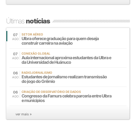
Últimas
notícias
07
SETOR AÉREO
Ulbra oferece graduação para quem deseja
AGO
construir carreira na aviação
07
CONEXÃO GLOBAL
Aula internacional aproxima estudantes da Ulbra e
AGO
da Universidad de Huánuco
06
RADIOJORNALISMO
Estudantes de jornalismo realizam transmissão
AGO
do jogo do Grêmio
06
CRIAÇÃO DE OBSERVATÓRIO DE DADOS
Congresso da Famurs celebra parceria entre Ulbra
AGO
e municípios
ver mais »