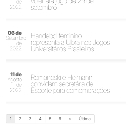
vôlei fará jogo dia 29 de
de
setembro
2022
06 de
Handebol feminino
Setembro
representa a Ulbra nos Jogos
de
Universitários Brasileiros
2022
11 de
Romanoski e Heimann
Agosto
convidam secretária de
de
Esporte para comemorações
2022
1
2
3
4
5
6
>
Última