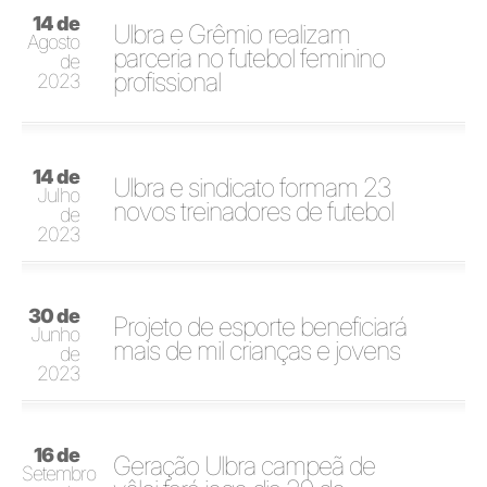
14 de
Ulbra e Grêmio realizam
Agosto
parceria no futebol feminino
de
profissional
2023
14 de
Ulbra e sindicato formam 23
Julho
novos treinadores de futebol
de
2023
30 de
Projeto de esporte beneficiará
Junho
mais de mil crianças e jovens
de
2023
16 de
Geração Ulbra campeã de
Setembro