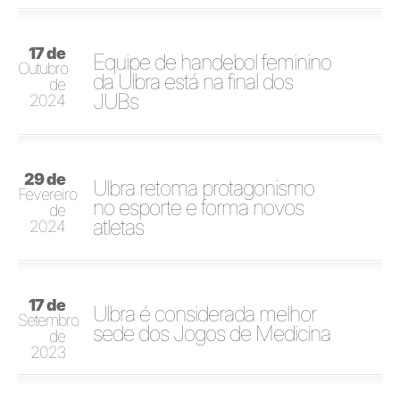
17 de
Equipe de handebol feminino
Outubro
da Ulbra está na final dos
de
JUBs
2024
29 de
Ulbra retoma protagonismo
Fevereiro
no esporte e forma novos
de
atletas
2024
17 de
Ulbra é considerada melhor
Setembro
sede dos Jogos de Medicina
de
2023