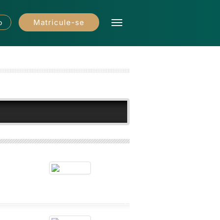
Matricule-se
o