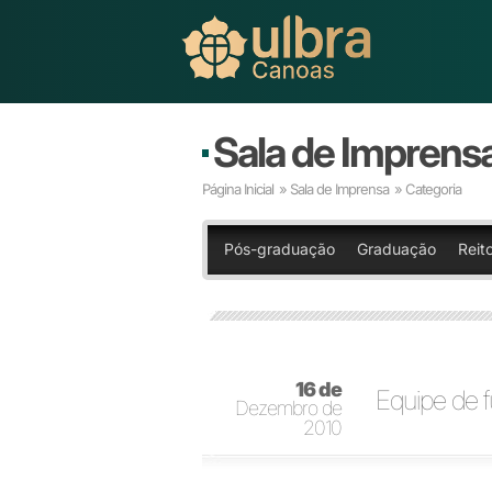
Sala de Imprens
Página Inicial
»
Sala de Imprensa
» Categoria
Pós-graduação
Graduação
Reito
16 de
Equipe de fu
Dezembro de
2010