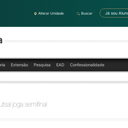
Já sou Alun
Alterar Unidade
Buscar
a
ria
Extensão
Pesquisa
EAD
Confessionalidade
tsal joga semifinal