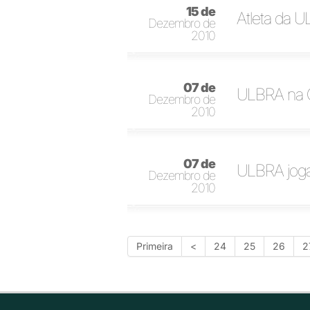
15 de
Atleta da 
Dezembro de
2010
07 de
ULBRA na C
Dezembro de
2010
07 de
ULBRA joga
Dezembro de
2010
Primeira
<
24
25
26
2