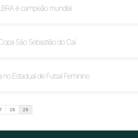
ULBRA é campeão mundial
opa São Sebastião do Caí
 no Estadual de Futsal Feminino
7
28
29