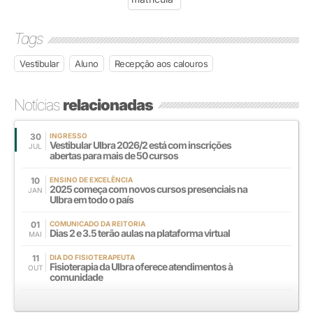
Tags
Vestibular
Aluno
Recepção aos calouros
Notícias
relacionadas
30
INGRESSO
Vestibular Ulbra 2026/2 está com inscrições
JUL
abertas para mais de 50 cursos
10
ENSINO DE EXCELÊNCIA
2025 começa com novos cursos presenciais na
JAN
Ulbra em todo o país
01
COMUNICADO DA REITORIA
Dias 2 e 3.5 terão aulas na plataforma virtual
MAI
11
DIA DO FISIOTERAPEUTA
Fisioterapia da Ulbra oferece atendimentos à
OUT
comunidade