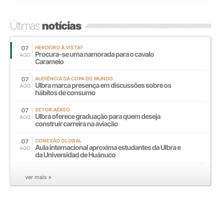
Últimas
notícias
07
HERDEIRO À VISTA?
Procura-se uma namorada para o cavalo
AGO
Caramelo
07
AUDIÊNCIA DA COPA DO MUNDO
Ulbra marca presença em discussões sobre os
AGO
hábitos de consumo
07
SETOR AÉREO
Ulbra oferece graduação para quem deseja
AGO
construir carreira na aviação
07
CONEXÃO GLOBAL
Aula internacional aproxima estudantes da Ulbra e
AGO
da Universidad de Huánuco
ver mais »