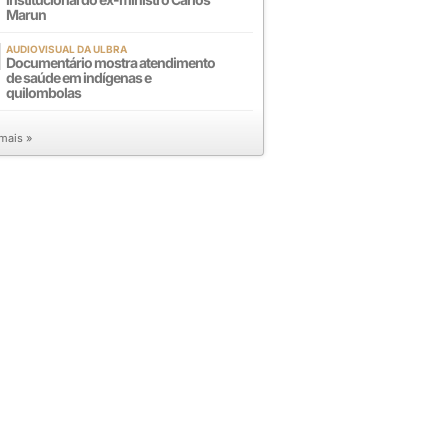
Marun
AUDIOVISUAL DA ULBRA
Documentário mostra atendimento
de saúde em indígenas e
quilombolas
 mais »