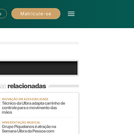
Matricule-se
o
ias
relacionadas
INOVAÇÃO EM ACESSIBILIDADE
Técnico da Ulbra adapta carrinho de
controle para o movimento das
mãos
APRESENTAÇÃO MUSICAL
Grupo Piquelanos é atração na
Semana Ulbra da Pessoa com