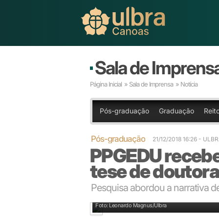
Sala de Imprens
Página Inicial
»
Sala de Imprensa
» Notícia
Pós-graduação
Graduação
Reito
Pós-graduação
21/12/2018 16:26
- ULB
PPGEDU recebe 
tese de doutor
Pesquisa abordou a narrativa d
Apresentação foi realizada na manhã desta quarta-fei
Foto: Leonardo Magnus/Ulbra