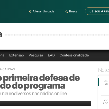
Já sou Alun
Alterar Unidade
Buscar
a
ria
Extensão
Pesquisa
EAD
Confessionalidade
Notíc
RA CANOAS
primeira defesa de
08
ado do programa
JAN
e neurodiversos nas mídias online
ra, 19, em sala do prédio 14
29
AGO