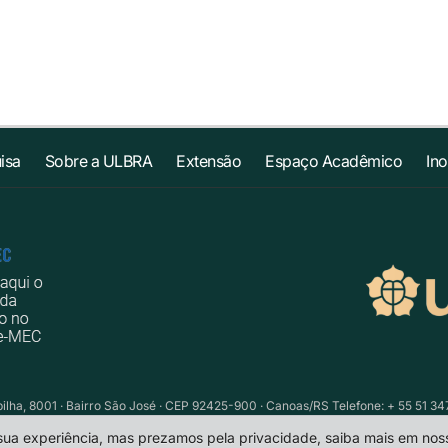
isa
Sobre a ULBRA
Extensão
Espaço Acadêmico
In
ilha, 8001 · Bairro São José · CEP 92425-900 · Canoas/RS Telefone: + 55 51 34
 sua experiência, mas prezamos pela privacidade, saiba mais em no