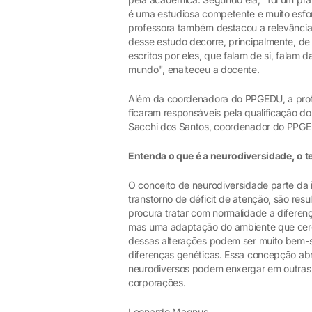
é uma estudiosa competente e muito esfor
professora também destacou a relevância 
desse estudo decorre, principalmente, de m
escritos por eles, que falam de si, falam
mundo", enalteceu a docente.
Além da coordenadora do PPGEDU, a profes
ficaram responsáveis pela qualificação do
Sacchi dos Santos, coordenador do PPG
Entenda o que é a neurodiversidade, o t
O conceito de neurodiversidade parte da 
transtorno de déficit de atenção, são res
procura tratar com normalidade a difere
mas uma adaptação do ambiente que cerca
dessas alterações podem ser muito bem-
diferenças genéticas. Essa concepção abr
neurodiversos podem enxergar em outras 
corporações.
Leonardo Magnus