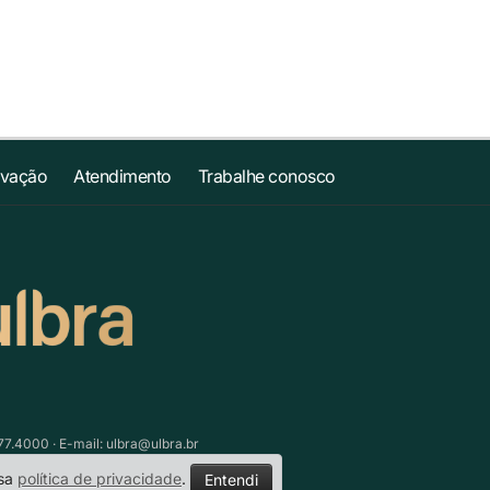
ovação
Atendimento
Trabalhe conosco
77.4000 · E-mail:
ulbra@ulbra.br
ssa
política de privacidade
.
Entendi