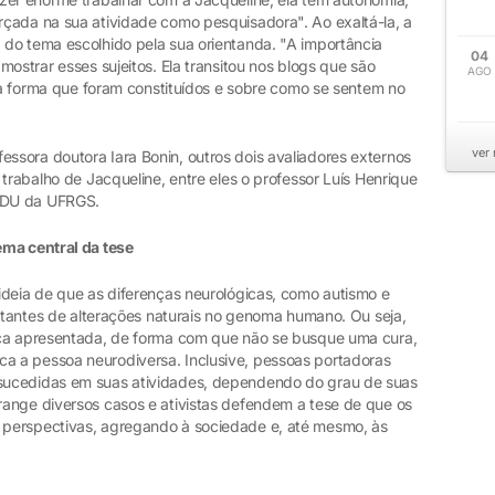
çada na sua atividade como pesquisadora". Ao exaltá-la, a
do tema escolhido pela sua orientanda. "A importância
04
ostrar esses sujeitos. Ela transitou nos blogs que são
AGO
 da forma que foram constituídos e sobre como se sentem no
ver
sora doutora Iara Bonin, outros dois avaliadores externos
 trabalho de Jacqueline, entre eles o professor Luís Henrique
EDU da UFRGS.
ema central da tese
ideia de que as diferenças neurológicas, como autismo e
ultantes de alterações naturais no genoma humano. Ou seja,
nça apresentada, de forma com que não se busque uma cura,
 a pessoa neurodiversa. Inclusive, pessoas portadoras
sucedidas em suas atividades, dependendo do grau de suas
ange diversos casos e ativistas defendem a tese de que os
perspectivas, agregando à sociedade e, até mesmo, às