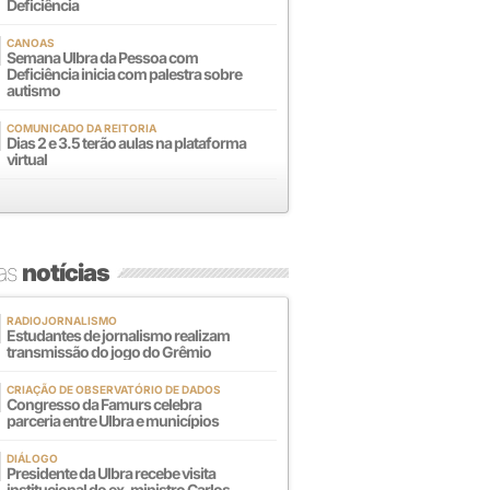
Deficiência
CANOAS
Semana Ulbra da Pessoa com
Deficiência inicia com palestra sobre
autismo
COMUNICADO DA REITORIA
Dias 2 e 3.5 terão aulas na plataforma
virtual
mas
notícias
RADIOJORNALISMO
Estudantes de jornalismo realizam
transmissão do jogo do Grêmio
CRIAÇÃO DE OBSERVATÓRIO DE DADOS
Congresso da Famurs celebra
parceria entre Ulbra e municípios
DIÁLOGO
Presidente da Ulbra recebe visita
institucional do ex-ministro Carlos