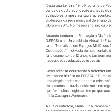
Nesta quarta-feira, 19, o Programa de P
banca de doutorado, desde a criação do
avaliadores, a mesa assistiu à apresenta
professora da rede municipal de ensino de
Ulbra em 2015. No mesmo ano, iniciou o s
Atuando também na Educação a Distância 
(UFRGS) e na Universidade Virtual do Est
tema "Narrativas em Espaços Midiáticos O
Celebrações", motivada por seu contato di
funcionamento, de 12 anos, e também po
necessidades educativas especiais.
Como primeira doutoranda a defender uma
de estar na história do PPGEDU. "É uma a
uma alegria poder contar com a orientaçã
dos estudos culturais, então me sinto org
que fez muitos elogios ao tempo que pass
Lúcia Castagna Wortmann.
A sua orientadora, Maria Lúcia, também 
pela acadêmica. Segundo ela, "foi um pra