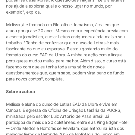
nos ajuda a explorar qual é o nosso lugar no mundo, por
exemplo", explica.
Melissa já é formada em Filosofia e Jornalismo, área em que
atuou por quase 20 anos. Mesmo com a experiência prévia com
a escrita jornalística, cursar Letras enriqueceu ainda mais o seu
trabalho. "Tenho de confessar que o curso de Letras é mais
fascinante do que eu esperava. E estou gostando muito do
formato do curso EAD da Ulbra. A minha relação com a língua
portuguesa mudou muito, para melhor. Além disso, o curso está
fazendo com que eu tenha toda uma série de novos
questionamentos que, quem sabe, podem virar pano de fundo
para novos contos", completa.
Sobre a autora
Melissa é aluna do curso de Letras EAD da Ulbra e vive em
Canoas. É egressa da Oficina de Criação Literária da PUCRS,
ministrada pelo escritor Luiz Antonio de Assis Brasil. Já
participou de mais de 20 coletâneas, entre elas King Edgar Hotel
-- Onde Medos e Horrores se Revelam, que entrou na lista dos
melhores livros de terror de 2015 da Biblioteca do Terror. Em