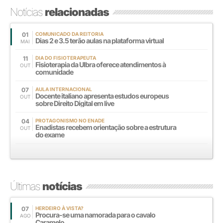
Notícias
relacionadas
01
COMUNICADO DA REITORIA
Dias 2 e 3.5 terão aulas na plataforma virtual
MAI
11
DIA DO FISIOTERAPEUTA
Fisioterapia da Ulbra oferece atendimentos à
OUT
comunidade
07
AULA INTERNACIONAL
Docente italiano apresenta estudos europeus
OUT
sobre Direito Digital em live
04
PROTAGONISMO NO ENADE
Enadistas recebem orientação sobre a estrutura
OUT
do exame
Últimas
notícias
07
HERDEIRO À VISTA?
Procura-se uma namorada para o cavalo
AGO
Caramelo