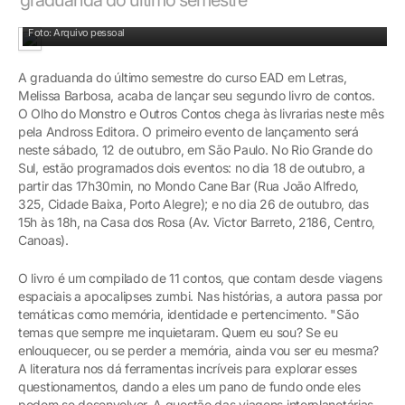
Melissa Barbosa já é formada em Filosofia e Jornalismo
Foto: Arquivo pessoal
A graduanda do último semestre do curso EAD em Letras,
Melissa Barbosa, acaba de lançar seu segundo livro de contos.
O Olho do Monstro e Outros Contos chega às livrarias neste mês
pela Andross Editora. O primeiro evento de lançamento será
neste sábado, 12 de outubro, em São Paulo. No Rio Grande do
Sul, estão programados dois eventos: no dia 18 de outubro, a
partir das 17h30min, no Mondo Cane Bar (Rua João Alfredo,
325, Cidade Baixa, Porto Alegre); e no dia 26 de outubro, das
15h às 18h, na Casa dos Rosa (Av. Victor Barreto, 2186, Centro,
Canoas).
O livro é um compilado de 11 contos, que contam desde viagens
espaciais a apocalipses zumbi. Nas histórias, a autora passa por
temáticas como memória, identidade e pertencimento. "São
temas que sempre me inquietaram. Quem eu sou? Se eu
enlouquecer, ou se perder a memória, ainda vou ser eu mesma?
A literatura nos dá ferramentas incríveis para explorar esses
questionamentos, dando a eles um pano de fundo onde eles
podem se desenvolver. A questão das viagens interplanetárias