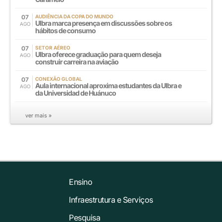
07
AUDIÊNCIA DA COPA DO MUNDO
Ulbra marca presença em discussões sobre os
AGO
hábitos de consumo
07
SETOR AÉREO
Ulbra oferece graduação para quem deseja
AGO
construir carreira na aviação
07
CONEXÃO GLOBAL
Aula internacional aproxima estudantes da Ulbra e
AGO
da Universidad de Huánuco
ver mais »
Ensino
Infraestrutura e Serviços
Pesquisa