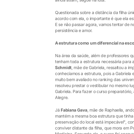
Questionada sobre a distância da filha úni
acordo com ela, o importante é que ela est
E se não passar agora, vamos tentar de n
persistência e amor.
A estrutura como um diferencial na esc
Na área da saúde, além de professores qu
tenham toda a estrutura necessária para
Schmidt
, mãe de Gabriela, ressaltou a i
conhecíamos a estrutura, pois a Gabriela
muito bem avaliado no ranking das unive
resolveu prestar o vestibular no mesmo lu
Gabriela. Para fazer o curso preparatório
Alegre.
Já
Fabiana Gava
, mãe de Raphaella, and
mantém a mesma boa estrutura que tinha n
preservação do local está impecável", co
conviver distante da filha, que mora em P
Medicina. Segundo ela, o curso foi aprov