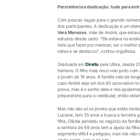
Persistência e dedicação: tudo para ent
Com poucas vagas para o grande número d
dos participantes. A dedicação é um ele
Vera Menezes
, mãe de André, que estava
estudos desde cedo. "Ele estava no ensino
teria que fazer por merecer, ser o melhor
notas e se destacou", contou orgulhosa.
Graduada em
Direito
pela Ulbra, desde 20
homens. O filho mais novo veio junto com 
o jovem de 19 anos. A família veio de lo
caso André seja um dos 60 aprovados no v
prova, mas é o sonho dele e nós apoiamos
preparatório para o vestibular, então es
Mas não são só os jovens que estão tenta
Luciane, tem 35 anos e busca a terceira 
filha, Oládia persistiu no negócio da famíl
a senhora de 69 anos tem a ajuda da filha
segmento difícil e perigoso, mas nós não d
ainda assim, segue na luta.