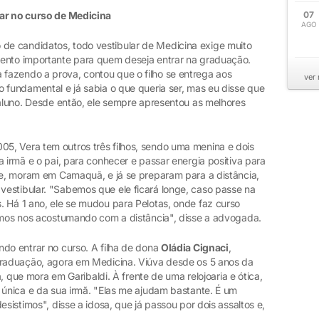
rar no curso de Medicina
07
AGO
e candidatos, todo vestibular de Medicina exige muito
mento importante para quem deseja entrar na graduação.
 fazendo a prova, contou que o filho se entrega aos
ver
 fundamental e já sabia o que queria ser, mas eu disse que
 aluno. Desde então, ele sempre apresentou as melhores
05, Vera tem outros três filhos, sendo uma menina e dois
a irmã e o pai, para conhecer e passar energia positiva para
nge, moram em Camaquã, e já se preparam para a distância,
estibular. "Sabemos que ele ficará longe, caso passe na
. Há 1 ano, ele se mudou para Pelotas, onde faz curso
tamos nos acostumando com a distância", disse a advogada.
ndo entrar no curso. A filha de dona
Oládia Cignaci
,
graduação, agora em Medicina. Viúva desde os 5 anos da
ia, que mora em Garibaldi. À frente de uma relojoaria e ótica,
 única e da sua irmã. "Elas me ajudam bastante. É um
esistimos", disse a idosa, que já passou por dois assaltos e,