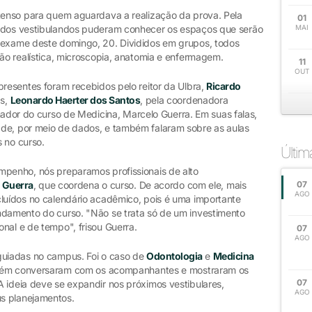
 tenso para quem aguardava a realização da prova. Pela
01
s dos vestibulandos puderam conhecer os espaços que serão
MAI
o exame deste domingo, 20. Divididos em grupos, todos
ção realística, microscopia, anatomia e enfermagem.
11
OUT
presentes foram recebidos pelo reitor da Ulbra,
Ricardo
as,
Leonardo Haerter dos Santos
, pela coordenadora
nador do curso de Medicina, Marcelo Guerra. Em suas falas,
ade, por meio de dados, e também falaram sobre as aulas
 no curso.
Últi
mpenho, nós preparamos profissionais de alto
 Guerra
, que coordena o curso. De acordo com ele, mais
07
AGO
cluídos no calendário acadêmico, pois é uma importante
ndamento do curso. "Não se trata só de um investimento
nal e de tempo", frisou Guerra.
07
AGO
guiadas no campus. Foi o caso de
Odontologia
e
Medicina
bém conversaram com os acompanhantes e mostraram os
07
 ideia deve se expandir nos próximos vestibulares,
AGO
s planejamentos.