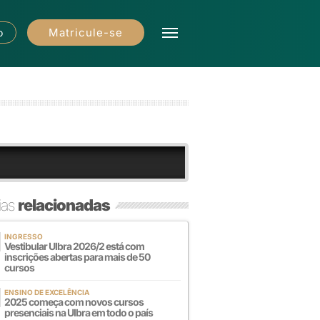
Matricule-se
o
ias
relacionadas
INGRESSO
Vestibular Ulbra 2026/2 está com
inscrições abertas para mais de 50
cursos
ENSINO DE EXCELÊNCIA
2025 começa com novos cursos
presenciais na Ulbra em todo o país