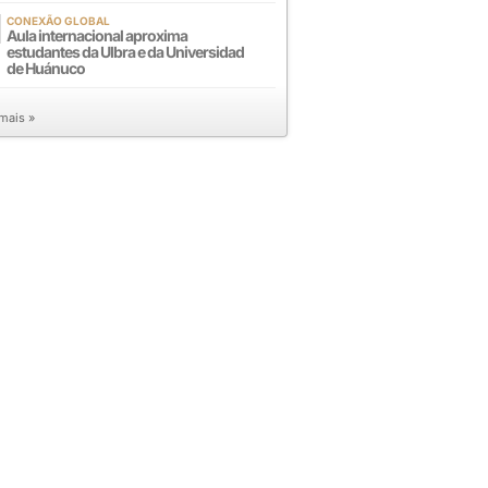
CONEXÃO GLOBAL
Aula internacional aproxima
estudantes da Ulbra e da Universidad
de Huánuco
 mais »