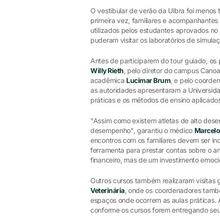
O vestibular de verão da Ulbra foi menos
primeira vez, familiares e acompanhante
utilizados pelos estudantes aprovados n
puderam visitar os laboratórios de simula
Antes de participarem do tour guiado, os 
Willy Rieth
, pelo diretor do campus Cano
acadêmica
Lucimar Brum
, e pelo coorde
as autoridades apresentaram a Universid
práticas e os métodos de ensino aplicados
"Assim como existem atletas de alto dese
desempenho", garantiu o médico
Marcelo
encontros com os familiares devem ser in
ferramenta para prestar contas sobre o a
financeiro, mas de um investimento emocio
Outros cursos também realizaram visitas 
Veterinária
, onde os coordenadores tam
espaços onde ocorrem as aulas práticas. A
conforme os cursos forem entregando seu