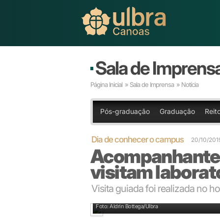
Sala de Imprens
Página Inicial
»
Sala de Imprensa
» Notícia
Pós-graduação
Graduação
Reito
Dia de conhecer o campus
20/10/201
Acompanhantes
visitam laborat
Visita guiada foi realizada no h
Colaboradora mostrou o laboratório de microscopi
Foto: Aldrin Bottega/Ulbra