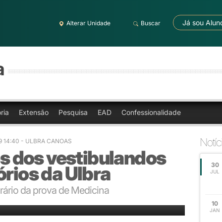
Já sou Alun
Alterar Unidade
Buscar
a
ria
Extensão
Pesquisa
EAD
Confessionalidade
Notíc
9 14:40
- ULBRA CANOAS
 dos vestibulandos
30
órios da Ulbra
JUL
orário da prova de Medicina
a para os acompanhantes dos vestibulandos
10
JAN