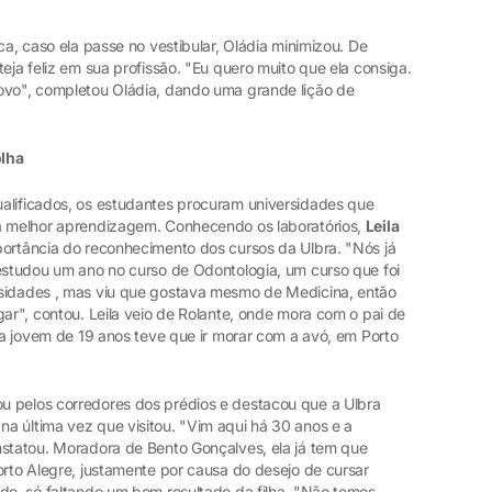
ca, caso ela passe no vestibular, Oládia minimizou. De
eja feliz em sua profissão. "Eu quero muito que ela consiga.
ovo", completou Oládia, dando uma grande lição de
olha
alificados, os estudantes procuram universidades que
 a melhor aprendizagem. Conhecendo os laboratórios,
Leila
mportância do reconhecimento dos cursos da Ulbra. "Nós já
 estudou um ano no curso de Odontologia, um curso que foi
rsidades
, mas viu que gostava mesmo de Medicina, então
gar", contou. Leila veio de Rolante, onde mora com o pai de
, a jovem de 19 anos teve que ir morar com a avó, em Porto
ou pelos corredores dos prédios e destacou que a Ulbra
a última vez que visitou. "Vim aqui há 30 anos e a
nstatou. Moradora de Bento Gonçalves, ela já tem que
orto Alegre, justamente por causa do desejo de cursar
ado, só faltando um bom resultado da filha. "Não temos