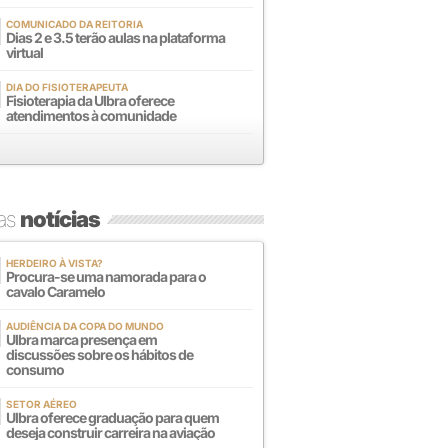
COMUNICADO DA REITORIA
Dias 2 e 3.5 terão aulas na plataforma
virtual
DIA DO FISIOTERAPEUTA
Fisioterapia da Ulbra oferece
atendimentos à comunidade
mas
notícias
HERDEIRO À VISTA?
Procura-se uma namorada para o
cavalo Caramelo
AUDIÊNCIA DA COPA DO MUNDO
Ulbra marca presença em
discussões sobre os hábitos de
consumo
SETOR AÉREO
Ulbra oferece graduação para quem
deseja construir carreira na aviação