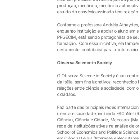
produção, mecânica, mecânica automotiva 
estudo do convênio assinado tem relação 
Conforme a professora Andréia Athaydes, 
enquanto instituição é apoiar o aluno em 
PPGECIM, está sendo protagonista de seu 
formação. Com essa iniciativa, ela també
certamente, contribuirá para a internacio
Observa Science in Society
O Observa Science in Society é um centr
da Itália, sem fins lucrativos, reconhecid
relações entre ciência e sociedade, com o
cidadãos.
Faz parte das principais redes internaci
ciência e sociedade, incluindo ESCoNet 
Ciência), Ciência e Cidade, Macospol (Ma
rede de instituições ativas na análise de
School of Economics and Political Scien
em Ciências) e Iris (Interesse e Recrutame