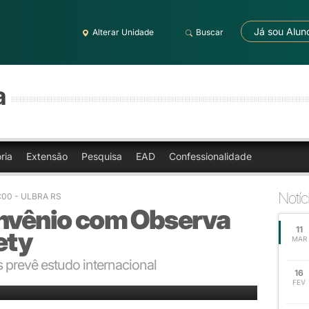
Já sou Alun
Alterar Unidade
Buscar
a
ria
Extensão
Pesquisa
EAD
Confessionalidade
Notíc
9:00 - ULBRA RS
onvênio com Observa
11
ety
MAR
 prevê estudo internacional
16
assinaram o documento
FEV