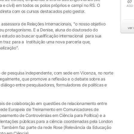
07
e civil) em todos os polos próprios e campi no RS. O
AGO
direta com os cursos destacados pelo gestor.
assessora de Relações Internacionais, "o nosso objetivo
ver
seu protagonismo. E a Denise, aluna do doutorado do
estudo ao buscar qualificação internacional para sua
m traz para a Instituição uma nova parceria que,
nalização".
o de pesquisa independente, com sede em Vicenza, no norte
o legalmente, que promove a reflexão e o debate sobre as
 diálogo entre pesquisadores, formuladores de políticas e
onais de colaboração em questões de relacionamento entre
(Rede Europeia de Treinamento em Comunicadores de
peamento de Controvérsias em Ciência para Política) e a
 orientações públicas para a ciência coordenadas pela London
ce. Também faz parte da rede Rose (Relevância da Educação
nto em Ciência).