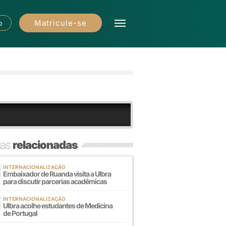
Matricule-se
o
ias
relacionadas
INTERNACIONALIZAÇÃO
Embaixador de Ruanda visita a Ulbra
para discutir parcerias acadêmicas
INTERNACIONALIZAÇÃO
Ulbra acolhe estudantes de Medicina
de Portugal