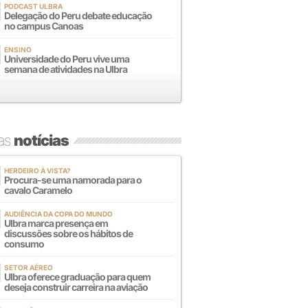
PODCAST ULBRA
Delegação do Peru debate educação
no campus Canoas
ENSINO
Universidade do Peru vive uma
semana de atividades na Ulbra
mas
notícias
HERDEIRO À VISTA?
Procura-se uma namorada para o
cavalo Caramelo
AUDIÊNCIA DA COPA DO MUNDO
Ulbra marca presença em
discussões sobre os hábitos de
consumo
SETOR AÉREO
Ulbra oferece graduação para quem
deseja construir carreira na aviação