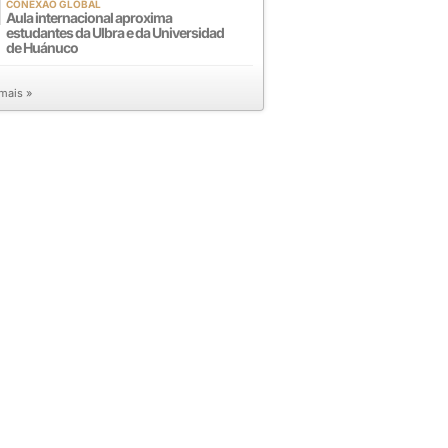
CONEXÃO GLOBAL
Aula internacional aproxima
estudantes da Ulbra e da Universidad
de Huánuco
 mais »