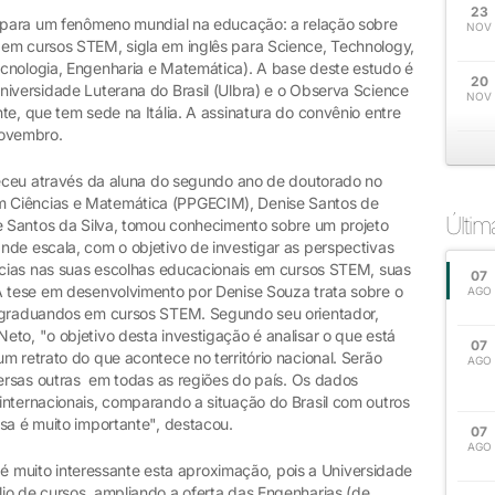
23
s para um fenômeno mundial na educação: a relação sobre
NOV
em cursos STEM, sigla em inglês para Science, Technology,
cnologia, Engenharia e Matemática). A base deste estudo é
20
niversidade Luterana do Brasil (Ulbra) e o Observa Science
NOV
te, que tem sede na Itália. A assinatura do convênio entre
novembro.
nteceu através da aluna do segundo ano de doutorado no
 Ciências e Matemática (PPGECIM), Denise Santos de
Últi
ne Santos da Silva, tomou conhecimento sobre um projeto
nde escala, com o objetivo de investigar as perspectivas
ências nas suas escolhas educacionais em cursos STEM, suas
07
A tese em desenvolvimento por Denise Souza trata sobre o
AGO
s graduandos em cursos STEM. Segundo seu orientador,
to, "o objetivo desta investigação é analisar o que está
07
m retrato do que acontece no território nacional. Serão
AGO
versas outras em todas as regiões do país. Os dados
internacionais, comparando a situação do Brasil com outros
sa é muito importante", destacou.
07
AGO
h, é muito interessante esta aproximação, pois a Universidade
io de cursos, ampliando a oferta das Engenharias (de