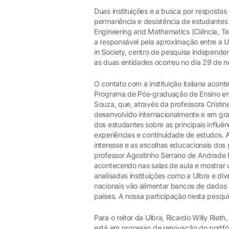
Duas instituições e a busca por resposta
permanência e desistência de estudantes 
Engineering and Mathematics (Ciência, Te
a responsável pela aproximação entre a U
in Society, centro de pesquisa independen
as duas entidades ocorreu no dia 29 de 
O contato com a instituição italiana aco
Programa de Pós-graduação de Ensino em
Souza, que, através da professora Cristi
desenvolvido internacionalmente e em gra
dos estudantes sobre as principais influ
experiências e continuidade de estudos. 
interesse e as escolhas educacionais do
professor Agostinho Serrano de Andrade Ne
acontecendo nas salas de aula e mostrar u
analisadas instituições como a Ulbra e di
nacionais vão alimentar bancos de dados 
países. A nossa participação nesta pesqui
Para o reitor da Ulbra, Ricardo Willy Riet
está em processo de renovação do portfól