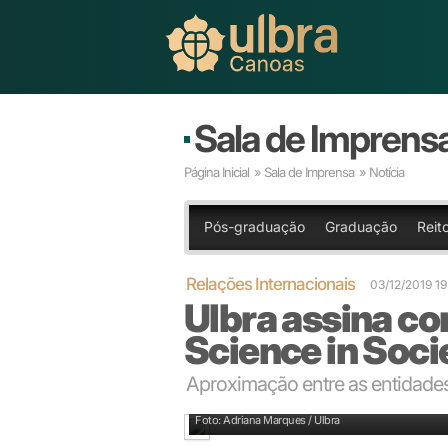
Sala de Imprens
Página Inicial
»
Sala de Imprensa
» Notícia
Pós-graduação
Graduação
Reito
Relações Internacionais
03/12/2019 1
Ulbra assina c
Science in Soci
Aproximação entre as entidades
Professor Agostinho Neto e o reitor Ricardo Rieth 
Foto: Adriana Marques / Ulbra