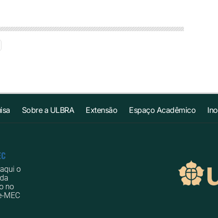
isa
Sobre a ULBRA
Extensão
Espaço Acadêmico
In