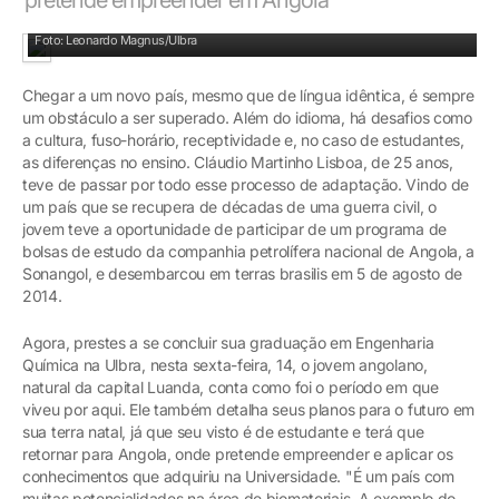
Formando no Laboratório de Biomateriais da Ulbra (Biomater)
Foto: Leonardo Magnus/Ulbra
Chegar a um novo país, mesmo que de língua idêntica, é sempre
um obstáculo a ser superado. Além do idioma, há desafios como
a cultura, fuso-horário, receptividade e, no caso de estudantes,
as diferenças no ensino. Cláudio Martinho Lisboa, de 25 anos,
teve de passar por todo esse processo de adaptação. Vindo de
um país que se recupera de décadas de uma guerra civil, o
jovem teve a oportunidade de participar de um programa de
bolsas de estudo da companhia petrolífera nacional de Angola, a
Sonangol, e desembarcou em terras brasilis em 5 de agosto de
2014.
Agora, prestes a se concluir sua graduação em Engenharia
Química na Ulbra, nesta sexta-feira, 14, o jovem angolano,
natural da capital Luanda, conta como foi o período em que
viveu por aqui. Ele também detalha seus planos para o futuro em
sua terra natal, já que seu visto é de estudante e terá que
retornar para Angola, onde pretende empreender e aplicar os
conhecimentos que adquiriu na Universidade. "É um país com
muitas potencialidades na área de biomateriais. A exemplo do