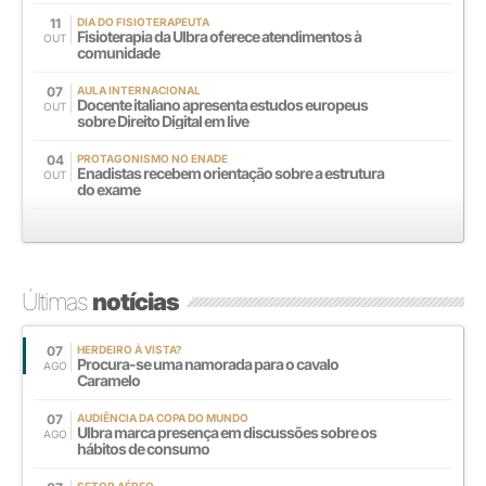
11
DIA DO FISIOTERAPEUTA
Fisioterapia da Ulbra oferece atendimentos à
OUT
comunidade
07
AULA INTERNACIONAL
Docente italiano apresenta estudos europeus
OUT
sobre Direito Digital em live
04
PROTAGONISMO NO ENADE
Enadistas recebem orientação sobre a estrutura
OUT
do exame
Últimas
notícias
07
HERDEIRO À VISTA?
Procura-se uma namorada para o cavalo
AGO
Caramelo
07
AUDIÊNCIA DA COPA DO MUNDO
Ulbra marca presença em discussões sobre os
AGO
hábitos de consumo
SETOR AÉREO