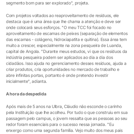
segmento bom para ser explorado", projeta.
Com projetos voltados ao reaproveitamento de resíduos, ele
destaca que é uma área que lhe chama a atenção e deve ser
onde colocará seus esforços. "O meu TCC foi focado no
aproveitamento de escamas de peixes (separação de elementos
das escamas - colágeno, hidroxiapatita e quitina). Essa área tem
muito a crescer, especialmente na zona pesqueira de Luanda,
capital de Angola. "Durante meus estudos, vi que os resíduos da
indústria pesqueira podem ser aplicados ao dia a dia dos
cidadãos. Isso ajuda no gerenciamento desses resíduos, ajuda a
criar produtos, cria oportunidades no mercado de trabalho e
abre infinitas portas, portanto é onde pretendo investir
inicialmente", adianta.
A hora da despedida
Após mais de 5 anos na Ulbra, Cláudio não esconde o carinho
pela Instituição que lhe acolheu. Por tudo o que construiu em sua
passagem pelo campus, o jovem ressalta que as pessoas ao seu
redor foram essenciais para o sucesso nessa jornada. "Eu
enxergo como uma segunda família. Vejo muito dos meus pais