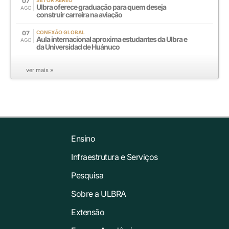
07
Ulbra oferece graduação para quem deseja
AGO
construir carreira na aviação
07
CONEXÃO GLOBAL
Aula internacional aproxima estudantes da Ulbra e
AGO
da Universidad de Huánuco
ver mais »
Ensino
Infraestrutura e Serviços
Pesquisa
Sobre a ULBRA
Extensão