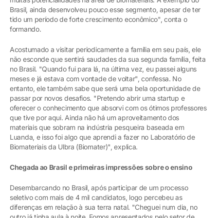
Brasil, ainda desenvolveu pouco esse segmento, apesar de ter
tido um período de forte crescimento econômico", conta o
formando.
Acostumado a visitar periodicamente a família em seu país, ele
não esconde que sentirá saudades da sua segunda família, feita
no Brasil. "Quando fui para lá, na última vez, eu passei alguns
meses e já estava com vontade de voltar", confessa. No
entanto, ele também sabe que será uma bela oportunidade de
passar por novos desafios. "Pretendo abrir uma startup e
oferecer o conhecimento que absorvi com os ótimos professores
que tive por aqui. Ainda não há um aproveitamento dos
materiais que sobram na indústria pesqueira baseada em
Luanda, e isso foi algo que aprendi a fazer no Laboratório de
Biomateriais da Ulbra (Biomater)", explica.
Chegada ao Brasil e primeiras impressões sobre o ensino
Desembarcando no Brasil, após participar de um processo
seletivo com mais de 4 mil candidatos, logo percebeu as
diferenças em relação à sua terra natal. "Cheguei num dia, no
outro já tinha aula à noite. Fomos apresentados pelo setor de