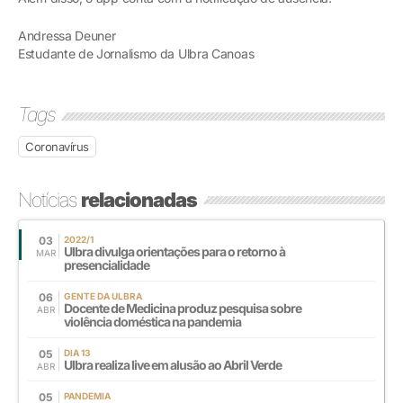
Andressa Deuner
Estudante de Jornalismo da Ulbra Canoas
Tags
Coronavírus
Notícias
relacionadas
03
2022/1
Ulbra divulga orientações para o retorno à
MAR
presencialidade
06
GENTE DA ULBRA
Docente de Medicina produz pesquisa sobre
ABR
violência doméstica na pandemia
05
DIA 13
Ulbra realiza live em alusão ao Abril Verde
ABR
05
PANDEMIA