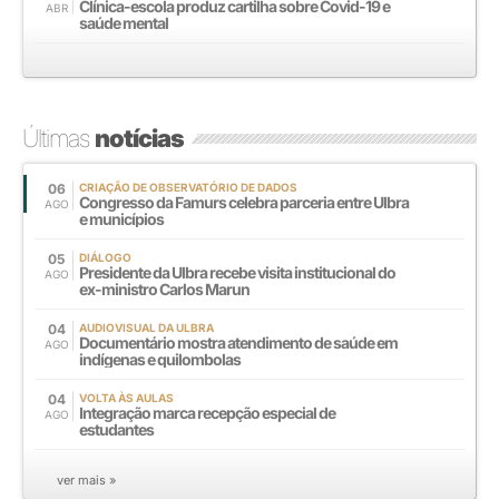
Clínica-escola produz cartilha sobre Covid-19 e
ABR
saúde mental
Últimas
notícias
06
CRIAÇÃO DE OBSERVATÓRIO DE DADOS
Congresso da Famurs celebra parceria entre Ulbra
AGO
e municípios
05
DIÁLOGO
Presidente da Ulbra recebe visita institucional do
AGO
ex-ministro Carlos Marun
04
AUDIOVISUAL DA ULBRA
Documentário mostra atendimento de saúde em
AGO
indígenas e quilombolas
04
VOLTA ÀS AULAS
Integração marca recepção especial de
AGO
estudantes
ver mais »