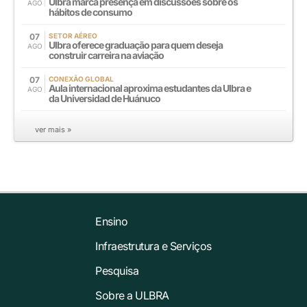
Ulbra marca presença em discussões sobre os
AGO
hábitos de consumo
07
SETOR AÉREO
Ulbra oferece graduação para quem deseja
AGO
construir carreira na aviação
07
CONEXÃO GLOBAL
Aula internacional aproxima estudantes da Ulbra e
AGO
da Universidad de Huánuco
ver mais »
Ensino
Infraestrutura e Serviços
Pesquisa
Sobre a ULBRA