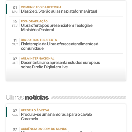
01
COMUNICADO DA REITORIA
Dias 2 e 3.5 terão aulas na plataforma virtual
MAI
19
PÓS-GRADUAÇÃO
Ulbra oferta pós presencial em Teologia e
FEV
Ministério Pastoral
11
DIA DO FISIOTERAPEUTA
Fisioterapia da Ulbra oferece atendimentos à
OUT
comunidade
07
AULA INTERNACIONAL
Docente italiano apresenta estudos europeus
OUT
sobre Direito Digital em live
Últimas
notícias
07
HERDEIRO À VISTA?
Procura-se uma namorada para o cavalo
AGO
Caramelo
07
AUDIÊNCIA DA COPA DO MUNDO