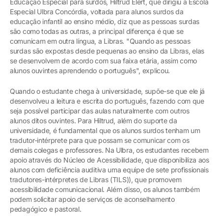
Educação Especial para surdos, Hiltrud Elert, que dirigiu a Escola
Especial Ulbra Concórdia, voltada para alunos surdos da
educação infantil ao ensino médio, diz que as pessoas surdas
são como todas as outras, a principal diferença é que se
comunicam em outra língua, a Libras. "Quando as pessoas
surdas são expostas desde pequenas ao ensino da Libras, elas
se desenvolvem de acordo com sua faixa etária, assim como
alunos ouvintes aprendendo o português", explicou.
Quando o estudante chega à universidade, supõe-se que ele já
desenvolveu a leitura e escrita do português, fazendo com que
seja possível participar das aulas naturalmente com outros
alunos ditos ouvintes. Para Hiltrud, além do suporte da
universidade, é fundamental que os alunos surdos tenham um
tradutor-intérprete para que possam se comunicar com os
demais colegas e professores. Na Ulbra, os estudantes recebem
apoio através do Núcleo de Acessibilidade, que disponibiliza aos
alunos com deficiência auditiva uma equipe de sete profissionais
tradutores-intérpretes de Libras (TILS)), que promovem
acessibilidade comunicacional. Além disso, os alunos também
podem solicitar apoio de serviços de aconselhamento
pedagógico e pastoral.