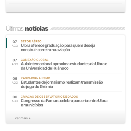
Últimas
notícias
07
SETOR AÉREO
Ulbra oferece graduação para quem deseja
AGO
construir carreira na aviação
07
CONEXÃO GLOBAL
Aula internacional aproxima estudantes da Ulbra e
AGO
da Universidad de Huánuco
06
RADIOJORNALISMO
Estudantes de jornalismo realizam transmissão
AGO
do jogo do Grêmio
06
CRIAÇÃO DE OBSERVATÓRIO DE DADOS
Congresso da Famurs celebra parceria entre Ulbra
AGO
e municípios
ver mais »