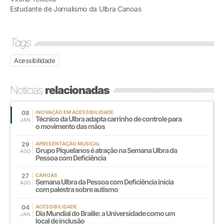
Estudante de Jornalismo da Ulbra Canoas
Tags
Acessibilidade
Notícias
relacionadas
08
INOVAÇÃO EM ACESSIBILIDADE
Técnico da Ulbra adapta carrinho de controle para
JAN
o movimento das mãos
29
APRESENTAÇÃO MUSICAL
Grupo Piquelanos é atração na Semana Ulbra da
AGO
Pessoa com Deficiência
27
CANOAS
Semana Ulbra da Pessoa com Deficiência inicia
AGO
com palestra sobre autismo
04
ACESSIBILIDADE
Dia Mundial do Braille: a Universidade como um
JAN
local de inclusão