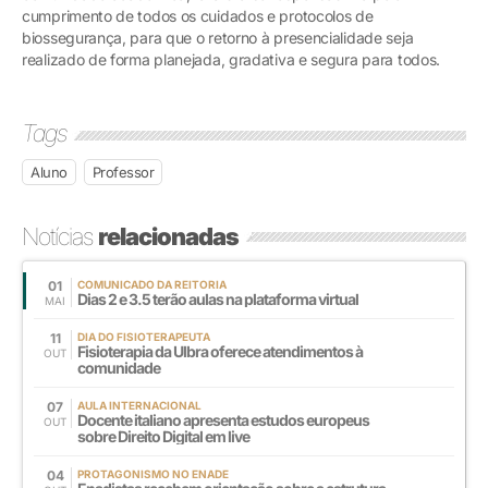
cumprimento de todos os cuidados e protocolos de
biossegurança, para que o retorno à presencialidade seja
realizado de forma planejada, gradativa e segura para todos.
Tags
Aluno
Professor
Notícias
relacionadas
01
COMUNICADO DA REITORIA
Dias 2 e 3.5 terão aulas na plataforma virtual
MAI
11
DIA DO FISIOTERAPEUTA
Fisioterapia da Ulbra oferece atendimentos à
OUT
comunidade
07
AULA INTERNACIONAL
Docente italiano apresenta estudos europeus
OUT
sobre Direito Digital em live
04
PROTAGONISMO NO ENADE