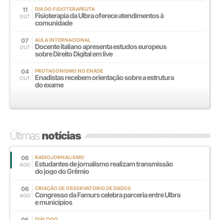
11
DIA DO FISIOTERAPEUTA
Fisioterapia da Ulbra oferece atendimentos à
OUT
comunidade
07
AULA INTERNACIONAL
Docente italiano apresenta estudos europeus
OUT
sobre Direito Digital em live
04
PROTAGONISMO NO ENADE
Enadistas recebem orientação sobre a estrutura
OUT
do exame
Últimas
notícias
06
RADIOJORNALISMO
Estudantes de jornalismo realizam transmissão
AGO
do jogo do Grêmio
06
CRIAÇÃO DE OBSERVATÓRIO DE DADOS
Congresso da Famurs celebra parceria entre Ulbra
AGO
e municípios
05
DIÁLOGO