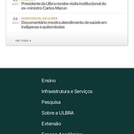
Presidente da Ulbra recebe visita institucional do
AGO
ex-ministro Carlos Marun
04
AUDIOVISUAL DA ULBRA
Documentário mostra atendimento de saúde em
AGO
indígenas e quilombolas
ver mais »
Ensino
Infraestrutura e Serviços
Pesquisa
Sobre a ULBRA
Extensão