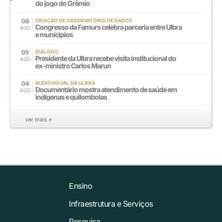
do jogo do Grêmio
06
CRIAÇÃO DE OBSERVATÓRIO DE DADOS
Congresso da Famurs celebra parceria entre Ulbra
AGO
e municípios
05
DIÁLOGO
Presidente da Ulbra recebe visita institucional do
AGO
ex-ministro Carlos Marun
04
AUDIOVISUAL DA ULBRA
Documentário mostra atendimento de saúde em
AGO
indígenas e quilombolas
ver mais »
Ensino
Infraestrutura e Serviços
Pesquisa