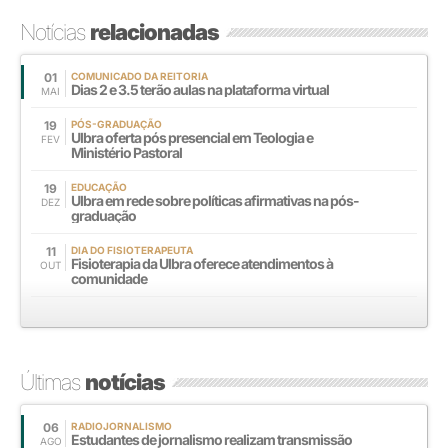
Notícias
relacionadas
01
COMUNICADO DA REITORIA
Dias 2 e 3.5 terão aulas na plataforma virtual
MAI
19
PÓS-GRADUAÇÃO
Ulbra oferta pós presencial em Teologia e
FEV
Ministério Pastoral
19
EDUCAÇÃO
Ulbra em rede sobre políticas afirmativas na pós-
DEZ
graduação
11
DIA DO FISIOTERAPEUTA
Fisioterapia da Ulbra oferece atendimentos à
OUT
comunidade
Últimas
notícias
06
RADIOJORNALISMO
Estudantes de jornalismo realizam transmissão
AGO