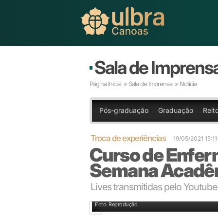
Sala de Imprens
Página Inicial
»
Sala de Imprensa
» Notícia
Pós-graduação
Graduação
Reito
Troca de experiências
19/05/2021 15:1
Curso de Enfe
Semana Acadê
Lives transmitidas pelo Youtub
Semana foi aberta pela coordenadora do curso de 
Foto: Reprodução