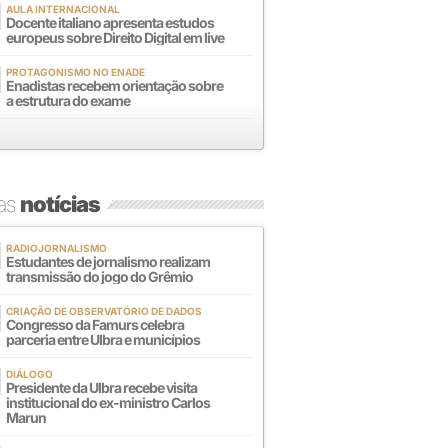
AULA INTERNACIONAL
Docente italiano apresenta estudos
europeus sobre Direito Digital em live
PROTAGONISMO NO ENADE
Enadistas recebem orientação sobre
a estrutura do exame
mas
notícias
RADIOJORNALISMO
Estudantes de jornalismo realizam
transmissão do jogo do Grêmio
CRIAÇÃO DE OBSERVATÓRIO DE DADOS
Congresso da Famurs celebra
parceria entre Ulbra e municípios
DIÁLOGO
Presidente da Ulbra recebe visita
institucional do ex-ministro Carlos
Marun