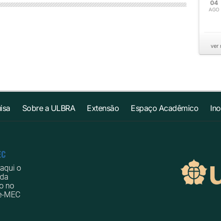
04
AGO
ver
isa
Sobre a ULBRA
Extensão
Espaço Acadêmico
In