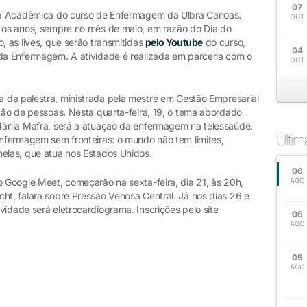
07
mana Acadêmica do curso de Enfermagem da Ulbra Canoas.
OUT
s os anos, sempre no mês de maio, em razão do Dia do
, as lives, que serão transmitidas
pelo Youtube
do curso,
04
 da Enfermagem. A atividade é realizada em parceria com o
OUT
ma da palestra, ministrada pela mestre em Gestão Empresarial
stão de pessoas. Nesta quarta-feira, 19, o tema abordado
 Tânia Mafra, será a atuação da enfermagem na telessaúde.
Últi
Enfermagem sem fronteiras: o mundo não tem limites,
nelas, que atua nos Estados Unidos.
06
o Google Meet, começarão na sexta-feira, dia 21, às 20h,
AGO
ht, falará sobre Pressão Venosa Central. Já nos dias 26 e
vidade será eletrocardiograma. Inscrições pelo site
06
AGO
05
s
AGO