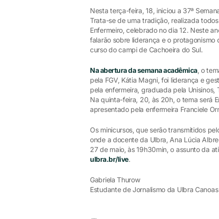
Nesta terça-feira, 18, iniciou a 37ª Se
Trata-se de uma tradição, realizada todo
Enfermeiro, celebrado no dia 12. Neste ano
falarão sobre liderança e o protagonismo
curso do campi de Cachoeira do Sul.
Na abertura da semana acadêmica
, o te
pela FGV, Kátia Magni, foi liderança e ge
pela enfermeira, graduada pela Unisinos,
Na quinta-feira, 20, às 20h, o tema será 
apresentado pela enfermeira Franciele Or
Os minicursos, que serão transmitidos pel
onde a docente da Ulbra, Ana Lúcia Albrec
27 de maio, às 19h30min, o assunto da ati
ulbra.br/live
.
Gabriela Thurow
Estudante de Jornalismo da Ulbra Canoa