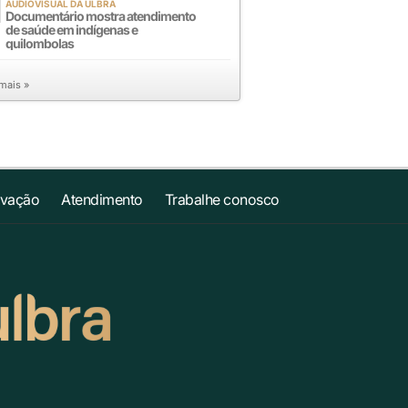
AUDIOVISUAL DA ULBRA
Documentário mostra atendimento
de saúde em indígenas e
quilombolas
 mais »
ovação
Atendimento
Trabalhe conosco