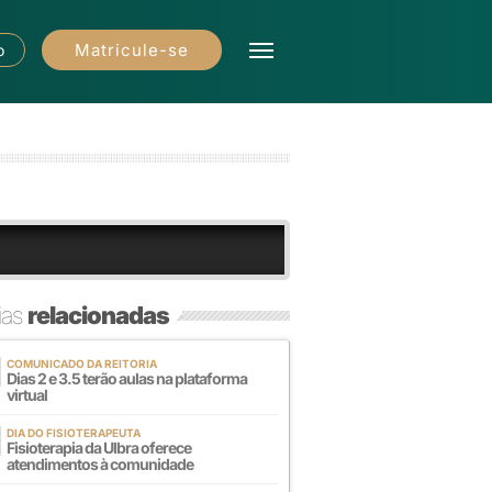
Matricule-se
o
ias
relacionadas
COMUNICADO DA REITORIA
Dias 2 e 3.5 terão aulas na plataforma
virtual
DIA DO FISIOTERAPEUTA
Fisioterapia da Ulbra oferece
atendimentos à comunidade