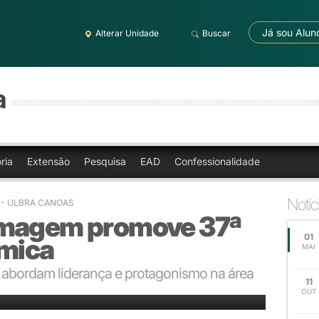
Já sou Alun
Alterar Unidade
Buscar
a
ria
Extensão
Pesquisa
EAD
Confessionalidade
Notíc
1
- ULBRA CANOAS
rmagem promove 37ª
01
mica
MAI
e abordam liderança e protagonismo na área
11
Enfermagem em Canoas, Débora Monteiro
OUT