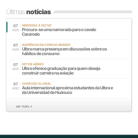
Últimas
notícias
07
HERDEIRO À VISTA?
Procura-se uma namorada para o cavalo
AGO
Caramelo
07
AUDIÊNCIA DA COPA DO MUNDO
Ulbra marca presença em discussões sobre os
AGO
hábitos de consumo
07
SETOR AÉREO
Ulbra oferece graduação para quem deseja
AGO
construir carreira na aviação
07
CONEXÃO GLOBAL
Aula internacional aproxima estudantes da Ulbra e
AGO
da Universidad de Huánuco
ver mais »