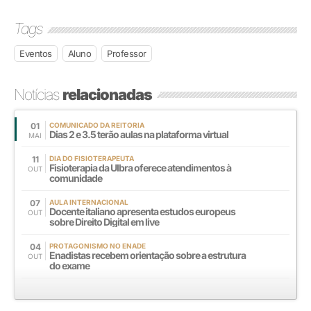
Tags
Eventos
Aluno
Professor
Notícias
relacionadas
01
COMUNICADO DA REITORIA
Dias 2 e 3.5 terão aulas na plataforma virtual
MAI
11
DIA DO FISIOTERAPEUTA
Fisioterapia da Ulbra oferece atendimentos à
OUT
comunidade
07
AULA INTERNACIONAL
Docente italiano apresenta estudos europeus
OUT
sobre Direito Digital em live
04
PROTAGONISMO NO ENADE
Enadistas recebem orientação sobre a estrutura
OUT
do exame