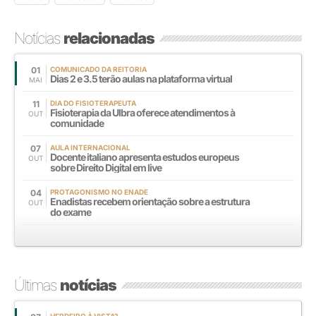
Notícias
relacionadas
01
COMUNICADO DA REITORIA
Dias 2 e 3.5 terão aulas na plataforma virtual
MAI
11
DIA DO FISIOTERAPEUTA
Fisioterapia da Ulbra oferece atendimentos à
OUT
comunidade
07
AULA INTERNACIONAL
Docente italiano apresenta estudos europeus
OUT
sobre Direito Digital em live
04
PROTAGONISMO NO ENADE
Enadistas recebem orientação sobre a estrutura
OUT
do exame
Últimas
notícias
HERDEIRO À VISTA?