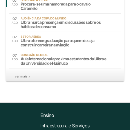
07
Procura-se uma namorada para o cavalo
AGO
Caramelo
07
AUDIÊNCIA DA COPA DO MUNDO
Ulbra marca presença em discussões sobre os
AGO
hábitos de consumo
07
SETOR AÉREO
Ulbra oferece graduação para quem deseja
AGO
construir carreira na aviação
07
CONEXÃO GLOBAL
Aula internacional aproxima estudantes da Ulbra e
AGO
da Universidad de Huánuco
ver mais »
Ensino
Infraestrutura e Serviços