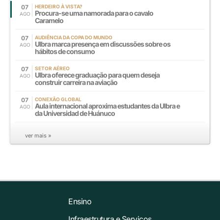
07
HERDEIRO À VISTA?
Procura-se uma namorada para o cavalo
AGO
Caramelo
07
AUDIÊNCIA DA COPA DO MUNDO
Ulbra marca presença em discussões sobre os
AGO
hábitos de consumo
07
SETOR AÉREO
Ulbra oferece graduação para quem deseja
AGO
construir carreira na aviação
07
CONEXÃO GLOBAL
Aula internacional aproxima estudantes da Ulbra e
AGO
da Universidad de Huánuco
ver mais »
Ensino
Infraestrutura e Serviços