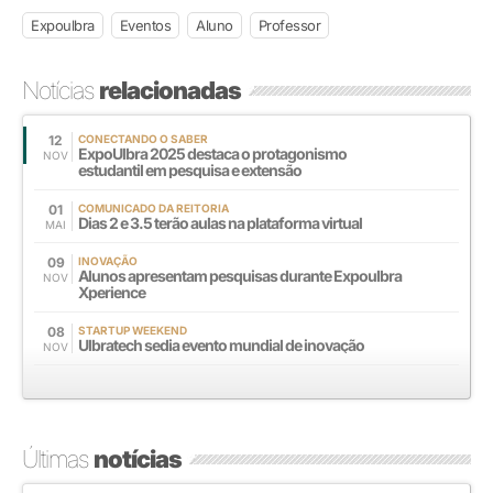
Expoulbra
Eventos
Aluno
Professor
Notícias
relacionadas
12
CONECTANDO O SABER
ExpoUlbra 2025 destaca o protagonismo
NOV
estudantil em pesquisa e extensão
01
COMUNICADO DA REITORIA
Dias 2 e 3.5 terão aulas na plataforma virtual
MAI
09
INOVAÇÃO
Alunos apresentam pesquisas durante Expoulbra
NOV
Xperience
08
STARTUP WEEKEND
Ulbratech sedia evento mundial de inovação
NOV
Últimas
notícias