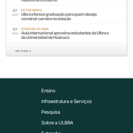
07
SETOR AÉREO
Ulbra oferece graduação para quem deseja
AGO
construir carreira na aviação
07
CONEXÃO GLOBAL
Aula internacional aproxima estudantes da Ulbra e
AGO
da Universidad de Huánuco
ver mais »
Ensino
Infraestrutura e Serviços
Pesquisa
Sobre a ULBRA