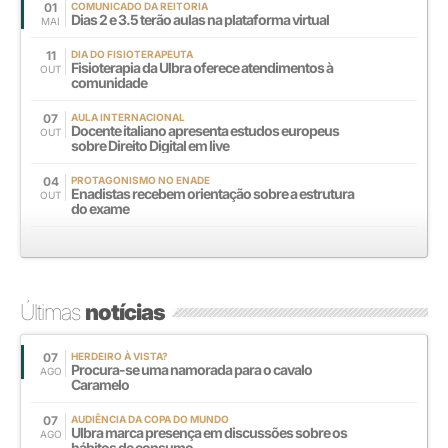
01
COMUNICADO DA REITORIA
Dias 2 e 3.5 terão aulas na plataforma virtual
MAI
11
DIA DO FISIOTERAPEUTA
Fisioterapia da Ulbra oferece atendimentos à
OUT
comunidade
07
AULA INTERNACIONAL
Docente italiano apresenta estudos europeus
OUT
sobre Direito Digital em live
04
PROTAGONISMO NO ENADE
Enadistas recebem orientação sobre a estrutura
OUT
do exame
Últimas
notícias
07
HERDEIRO À VISTA?
Procura-se uma namorada para o cavalo
AGO
Caramelo
07
AUDIÊNCIA DA COPA DO MUNDO
Ulbra marca presença em discussões sobre os
AGO
hábitos de consumo