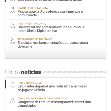
11
DIA DO FISIOTERAPEUTA
Fisioterapia da Ulbra oferece atendimentos à
OUT
comunidade
07
AULA INTERNACIONAL
Docente italiano apresenta estudos europeus
OUT
sobre Direito Digital em live
04
PROTAGONISMO NO ENADE
Enadistas recebem orientação sobre a estrutura
OUT
do exame
Últimas
notícias
06
RADIOJORNALISMO
Estudantes de jornalismo realizam transmissão
AGO
do jogo do Grêmio
06
CRIAÇÃO DE OBSERVATÓRIO DE DADOS
Congresso da Famurs celebra parceria entre Ulbra
AGO
e municípios