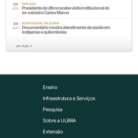
05
DIÁLOGO
Presidente da Ulbra recebe visita institucional do
AGO
ex-ministro Carlos Marun
04
AUDIOVISUAL DA ULBRA
Documentário mostra atendimento de saúde em
AGO
indígenas e quilombolas
ver mais »
Ensino
Infraestrutura e Serviços
Pesquisa
Sobre a ULBRA
Extensão