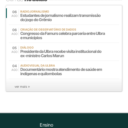
06
RADIOJORNALISMO
Estudantes de jornalismo realizam transmissão
AGO
do jogo do Grêmio
06
CRIAÇÃO DE OBSERVATÓRIO DE DADOS
Congresso da Famurs celebra parceria entre Ulbra
AGO
e municípios
05
DIÁLOGO
Presidente da Ulbra recebe visita institucional do
AGO
ex-ministro Carlos Marun
04
AUDIOVISUAL DA ULBRA
Documentário mostra atendimento de saúde em
AGO
indígenas e quilombolas
ver mais »
Ensino