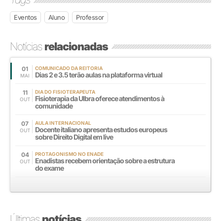
Eventos
Aluno
Professor
Notícias
relacionadas
01
COMUNICADO DA REITORIA
Dias 2 e 3.5 terão aulas na plataforma virtual
MAI
11
DIA DO FISIOTERAPEUTA
Fisioterapia da Ulbra oferece atendimentos à
OUT
comunidade
07
AULA INTERNACIONAL
Docente italiano apresenta estudos europeus
OUT
sobre Direito Digital em live
04
PROTAGONISMO NO ENADE
Enadistas recebem orientação sobre a estrutura
OUT
do exame
Últimas
notícias