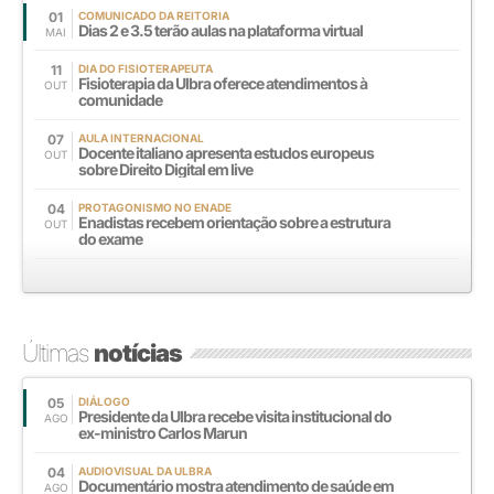
01
COMUNICADO DA REITORIA
Dias 2 e 3.5 terão aulas na plataforma virtual
MAI
11
DIA DO FISIOTERAPEUTA
Fisioterapia da Ulbra oferece atendimentos à
OUT
comunidade
07
AULA INTERNACIONAL
Docente italiano apresenta estudos europeus
OUT
sobre Direito Digital em live
04
PROTAGONISMO NO ENADE
Enadistas recebem orientação sobre a estrutura
OUT
do exame
Últimas
notícias
05
DIÁLOGO
Presidente da Ulbra recebe visita institucional do
AGO
ex-ministro Carlos Marun
04
AUDIOVISUAL DA ULBRA
Documentário mostra atendimento de saúde em
AGO