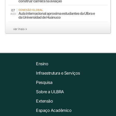
construir carreira na aviação
07
CONEXÃO GLOBAL
Aula internacional aproxima estudantes da Ulbra e
AGO
da Universidad de Huánuco
ver mais »
Ensino
Infraestrutura e Serviços
Pesquisa
Sobre a ULBRA
Extensão
Espaço Acadêmico