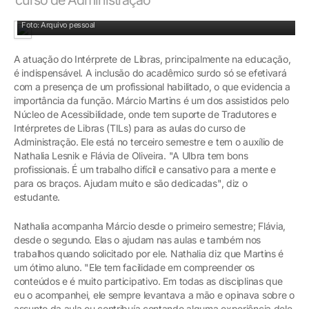
Nathalia atuando em evento na Ulbra
Foto: Arquivo pessoal
A atuação do Intérprete de Libras, principalmente na educação,
é indispensável. A inclusão do acadêmico surdo só se efetivará
com a presença de um profissional habilitado, o que evidencia a
importância da função. Márcio Martins é um dos assistidos pelo
Núcleo de Acessibilidade, onde tem suporte de Tradutores e
Intérpretes de Libras (TILs) para as aulas do curso de
Administração. Ele está no terceiro semestre e tem o auxílio de
Nathalia Lesnik e Flávia de Oliveira. "A Ulbra tem bons
profissionais. É um trabalho difícil e cansativo para a mente e
para os braços. Ajudam muito e são dedicadas", diz o
estudante.
Nathalia acompanha Márcio desde o primeiro semestre; Flávia,
desde o segundo. Elas o ajudam nas aulas e também nos
trabalhos quando solicitado por ele. Nathalia diz que Martins é
um ótimo aluno. "Ele tem facilidade em compreender os
conteúdos e é muito participativo. Em todas as disciplinas que
eu o acompanhei, ele sempre levantava a mão e opinava sobre o
assunto da aula ou contribuía contando alguma experiência dele