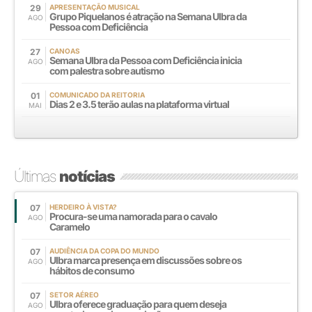
29
APRESENTAÇÃO MUSICAL
Grupo Piquelanos é atração na Semana Ulbra da
AGO
Pessoa com Deficiência
27
CANOAS
Semana Ulbra da Pessoa com Deficiência inicia
AGO
com palestra sobre autismo
01
COMUNICADO DA REITORIA
Dias 2 e 3.5 terão aulas na plataforma virtual
MAI
Últimas
notícias
07
HERDEIRO À VISTA?
Procura-se uma namorada para o cavalo
AGO
Caramelo
07
AUDIÊNCIA DA COPA DO MUNDO
Ulbra marca presença em discussões sobre os
AGO
hábitos de consumo
07
SETOR AÉREO
Ulbra oferece graduação para quem deseja
AGO