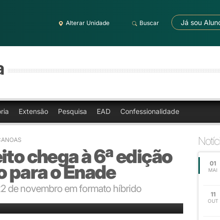
Já sou Alun
Alterar Unidade
Buscar
a
ria
Extensão
Pesquisa
EAD
Confessionalidade
Notíc
CANOAS
ito chega à 6ª edição
01
 para o Enade
MAI
22 de novembro em formato híbrido
11
OUT