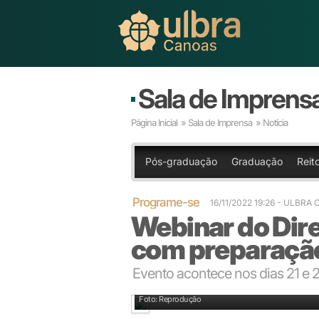
Sala de Imprens
Página Inicial
»
Sala de Imprensa
» Notícia
Pós-graduação
Graduação
Reito
Programe-se
16/11/2022 19:26
- ULBRA 
Webinar do Dire
com preparação
Evento acontece nos dias 21 e 
Foto: Reprodução