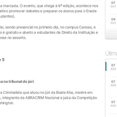
07
data marcada. O evento, que chega à 6ª edição, acontece nos
OUT
etivo promover debates e preparar os alunos para o Enade
udantes).
04
OUT
o, sendo presencial no primeiro dia, no campus Canoas, e
é gratuito e aberto a estudantes de Direito da Instituição e
esse no assunto.
Últi
 1)
07
AGO
 no tribunal do júri
07
AGO
a Criminalista que atuou no júri da Boate Kiss, mestre em
ria, integrante da ABRACRIM Nacional e juíza da Competição
07
shington.
AGO