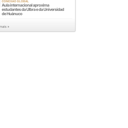
CONEXÃO GLOBAL
Aula internacional aproxima
estudantes da Ulbra e da Universidad
de Huánuco
 mais »