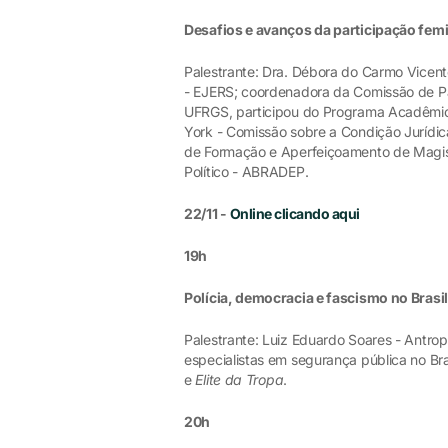
Desafios e avanços da participação femi
Palestrante: Dra. Débora do Carmo Vicente
- EJERS; coordenadora da Comissão de Par
UFRGS, participou do Programa Acadêmic
York - Comissão sobre a Condição Jurídic
de Formação e Aperfeiçoamento de Magistr
Político - ABRADEP.
22/11 -
Onlin
e clicando aqui
19h
Polícia, democracia e fascismo no Brasil
Palestrante: Luiz Eduardo Soares - Antropó
especialistas em segurança pública no Bra
e
Elite da Tropa
.
20h