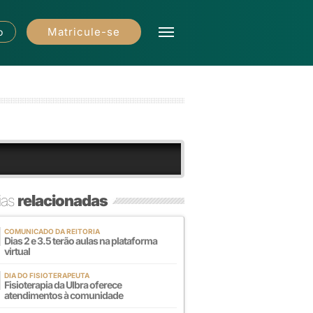
Matricule-se
o
ias
relacionadas
COMUNICADO DA REITORIA
Dias 2 e 3.5 terão aulas na plataforma
virtual
DIA DO FISIOTERAPEUTA
Fisioterapia da Ulbra oferece
atendimentos à comunidade