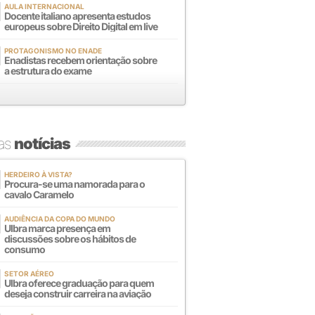
AULA INTERNACIONAL
Docente italiano apresenta estudos
europeus sobre Direito Digital em live
PROTAGONISMO NO ENADE
Enadistas recebem orientação sobre
a estrutura do exame
mas
notícias
HERDEIRO À VISTA?
Procura-se uma namorada para o
cavalo Caramelo
AUDIÊNCIA DA COPA DO MUNDO
Ulbra marca presença em
discussões sobre os hábitos de
consumo
SETOR AÉREO
Ulbra oferece graduação para quem
deseja construir carreira na aviação