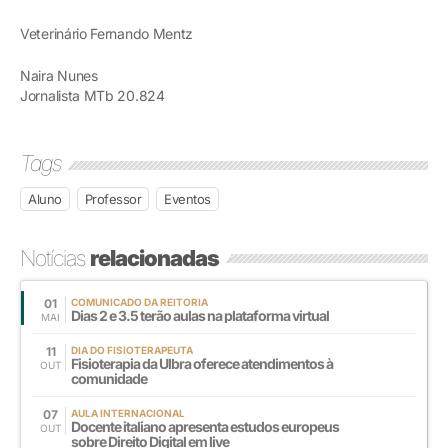
Veterinário Fernando Mentz
Naira Nunes
Jornalista MTb 20.824
Tags
Aluno
Professor
Eventos
Notícias
relacionadas
01
COMUNICADO DA REITORIA
Dias 2 e 3.5 terão aulas na plataforma virtual
MAI
11
DIA DO FISIOTERAPEUTA
Fisioterapia da Ulbra oferece atendimentos à
OUT
comunidade
07
AULA INTERNACIONAL
Docente italiano apresenta estudos europeus
OUT
sobre Direito Digital em live