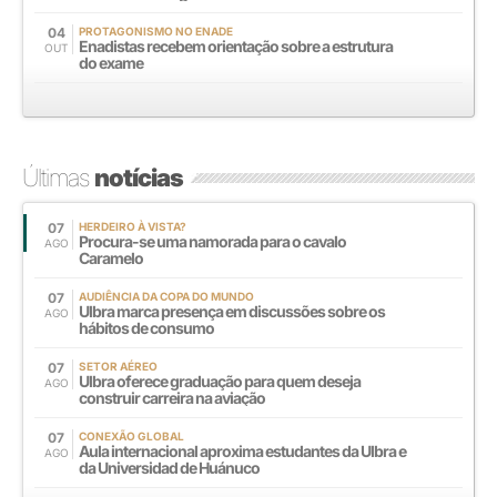
04
PROTAGONISMO NO ENADE
Enadistas recebem orientação sobre a estrutura
OUT
do exame
Últimas
notícias
07
HERDEIRO À VISTA?
Procura-se uma namorada para o cavalo
AGO
Caramelo
07
AUDIÊNCIA DA COPA DO MUNDO
Ulbra marca presença em discussões sobre os
AGO
hábitos de consumo
07
SETOR AÉREO
Ulbra oferece graduação para quem deseja
AGO
construir carreira na aviação
07
CONEXÃO GLOBAL
Aula internacional aproxima estudantes da Ulbra e
AGO
da Universidad de Huánuco