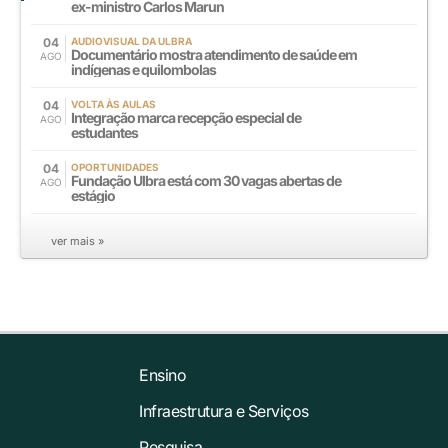
ex-ministro Carlos Marun
04
AUDIOVISUAL DA ULBRA
Documentário mostra atendimento de saúde em
AGO
indígenas e quilombolas
04
VOLTA ÀS AULAS
Integração marca recepção especial de
AGO
estudantes
04
OPORTUNIDADES
Fundação Ulbra está com 30 vagas abertas de
AGO
estágio
ver mais »
Ensino
Infraestrutura e Serviços
Pesquisa