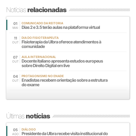
Notícias
relacionadas
01
COMUNICADO DA REITORIA
Dias 2 e 3.5 terão aulas na plataforma virtual
MAI
11
DIA DO FISIOTERAPEUTA
Fisioterapia da Ulbra oferece atendimentos à
OUT
comunidade
07
AULA INTERNACIONAL
Docente italiano apresenta estudos europeus
OUT
sobre Direito Digital em live
04
PROTAGONISMO NO ENADE
Enadistas recebem orientação sobre a estrutura
OUT
do exame
Últimas
notícias
05
DIÁLOGO
Presidente da Ulbra recebe visita institucional do
AGO