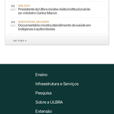
05
DIÁLOGO
Presidente da Ulbra recebe visita institucional do
AGO
ex-ministro Carlos Marun
04
AUDIOVISUAL DA ULBRA
Documentário mostra atendimento de saúde em
AGO
indígenas e quilombolas
ver mais »
Ensino
Infraestrutura e Serviços
Pesquisa
Sobre a ULBRA
Extensão