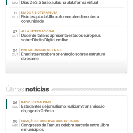
Dias 2 e 3.5 terão aulas na plataforma virtual
MAI
11
DIA DO FISIOTERAPEUTA
Fisioterapia da Ulbra oferece atendimentos à
OUT
comunidade
07
AULA INTERNACIONAL
Docente italiano apresenta estudos europeus
OUT
sobre Direito Digital em live
04
PROTAGONISMO NO ENADE
Enadistas recebem orientação sobre a estrutura
OUT
do exame
Últimas
notícias
06
RADIOJORNALISMO
Estudantes de jornalismo realizam transmissão
AGO
do jogo do Grêmio
06
CRIAÇÃO DE OBSERVATÓRIO DE DADOS
Congresso da Famurs celebra parceria entre Ulbra
AGO
e municípios