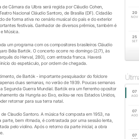
a de Câmara da Ulbra será regida por Cláudio Cohen,
Teatro Nacional Cláudio Santoro, de Brasília (DF). Cidadão
20
NOV
o de forma ativa no cenário musical do país e do exterior
rtantes festivais. Ganhador de diversos prêmios, também é
 e Música.
25
SET
nda um programa com os compositores brasileiros Cláudio
aro Béla Bartók. O concerto ocorre no domingo (2/7), às
arquês do Herval, 280), com entrada franca. Haverá
 início do espetáculo, por ordem de chegada.
Últi
timento, de Bartók - importante pesquisador do folclore
 em apenas duas semanas, no verão de 1939. Poucas semanas
a Segunda Guerra Mundial. Bartók era um ferrenho opositor
07
inhamento da Hungria ao Eixo, exilou-se nos Estados Unidos,
AGO
r retornar para sua terra natal.
07
 de Claudio Santoro. A música foi composta em 1953, na
AGO
ra parte, bem ritmada, é contrastada por uma sessão lenta,
a pelo violino. Após o retorno da parte inicial, a obra
e.
07