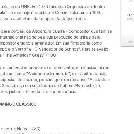
AGO
 música da UNB. Em 1979 fundou a Orquestra do Teatro
itular - e que hoje é regida por Cohen. Faleceu em 1989,
07
al para a abertura da temporada daquele ano.
AGO
s para cordas, de Alexandre Guerra - compositor que tem se
internacional não só pela sua produção de trilhas para
ver
ositor erudito e arranjador. Em sua filmografia como
po e o Vento" e "O Vendedor de Sonhos". Para televisão,
 e "The American Guest" (HBO).
, o compositor propõe-se a representar, em música, obras
pirado no conto "A cidade adormecida", do escritor francês
eripécias de Jacinto, personagem do romance "A cidade e
º. 3 baseia-se em uma fábula de Rubem Alves sobre o
rizes justamente onde não o procuramos.
DOMINGO CLÁSSICO
rquês do Herval, 280)