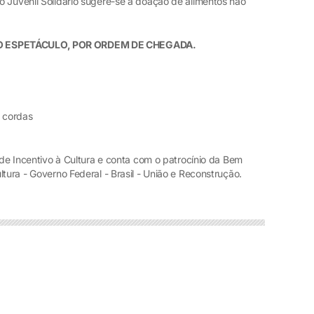
o Juvenil Solidário sugere-se a doação de alimentos não
O ESPETÁCULO, POR ORDEM DE CHEGADA.
a cordas
l de Incentivo à Cultura e conta com o patrocínio da Bem
tura - Governo Federal - Brasil - União e Reconstrução.