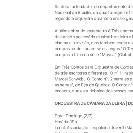
Santoro foi fundador do departamento de
Nacional de Brasília, da qual foi regente t
regendo a orquestra durante o ensaio ger
A última obra do espetáculo é Três conto
destacado no cenário musical brasileiro e 
cinema e televisão, mas também como comp
compositor destacam-se os longas "O Tem
compôs a trilha da série "Maysa" (Globo)
Em Três Contos para Orquestra de Cordas
de três escritores diferentes. O nº 1, ins
Marcel Schwob. O Conto nº. 2 narra as p
as serras", de Eça de Queiroz. O Conto n
encanto, que está debaixo dos nossos na
ORQUESTRA DE CÂMARA DA ULBRA | 
Data: Domingo (2/7)
Horário: 19h
Local: Associação Leopoldina Juvenil (Ma