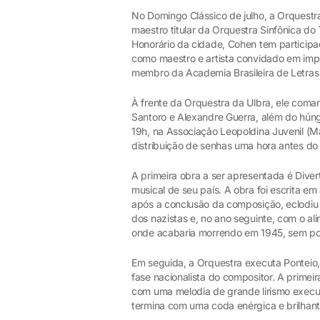
No Domingo Clássico de julho, a Orquestr
maestro titular da Orquestra Sinfônica do 
Honorário da cidade, Cohen tem participad
como maestro e artista convidado em impo
membro da Academia Brasileira de Letras
À frente da Orquestra da Ulbra, ele coma
Santoro e Alexandre Guerra, além do húng
19h, na Associação Leopoldina Juvenil (M
distribuição de senhas uma hora antes do
A primeira obra a ser apresentada é Diver
musical de seu país. A obra foi escrita
após a conclusão da composição, eclodiu 
dos nazistas e, no ano seguinte, com o al
onde acabaria morrendo em 1945, sem pode
Em seguida, a Orquestra executa Ponteio,
fase nacionalista do compositor. A primei
com uma melodia de grande lirismo executad
termina com uma coda enérgica e brilhant