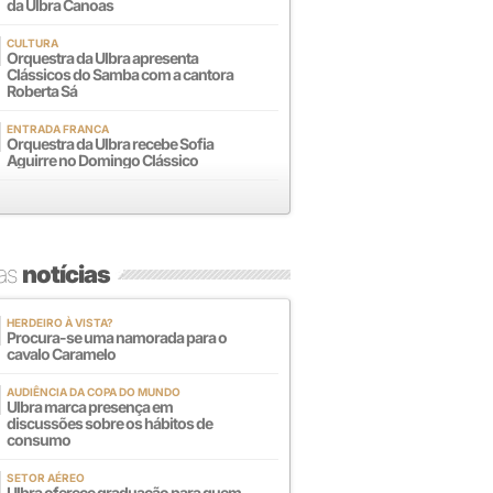
da Ulbra Canoas
CULTURA
Orquestra da Ulbra apresenta
Clássicos do Samba com a cantora
Roberta Sá
ENTRADA FRANCA
Orquestra da Ulbra recebe Sofia
Aguirre no Domingo Clássico
mas
notícias
HERDEIRO À VISTA?
Procura-se uma namorada para o
cavalo Caramelo
AUDIÊNCIA DA COPA DO MUNDO
Ulbra marca presença em
discussões sobre os hábitos de
consumo
SETOR AÉREO
Ulbra oferece graduação para quem