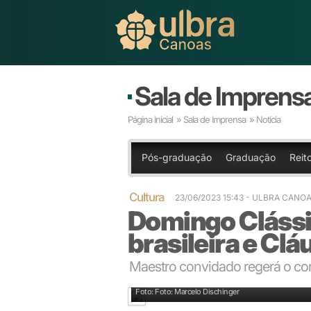
Sala de Imprens
Página Inicial
»
Sala de Imprensa
» Notícia
Pós-graduação
Graduação
Reito
Cultura
23/06/2023 15:43
- ULBRA CANO
Domingo Clássi
brasileira e Cl
Maestro convidado regerá o con
Claudio Cohen irá reger a Orquestra de Câmara da U
Foto: Foto: Marcelo Dischinger