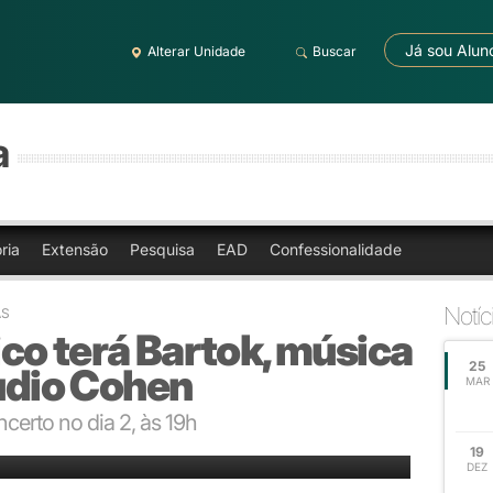
Já sou Alun
Alterar Unidade
Buscar
a
ria
Extensão
Pesquisa
EAD
Confessionalidade
Notíc
AS
co terá Bartok, música
25
áudio Cohen
MAR
certo no dia 2, às 19h
lbra
19
DEZ