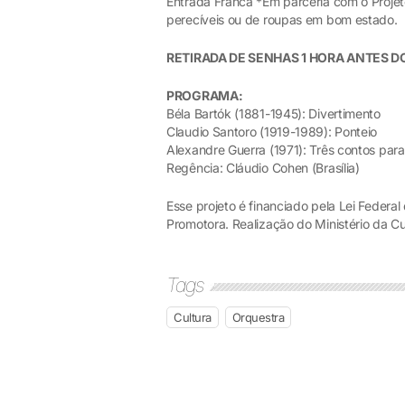
Entrada Franca *Em parceria com o Projet
perecíveis ou de roupas em bom estado.
RETIRADA DE SENHAS 1 HORA ANTES D
PROGRAMA:
Béla Bartók (1881-1945): Divertimento
Claudio Santoro (1919-1989): Ponteio
Alexandre Guerra (1971): Três contos par
Regência: Cláudio Cohen (Brasília)
Esse projeto é financiado pela Lei Federa
Promotora. Realização do Ministério da Cul
Tags
Cultura
Orquestra