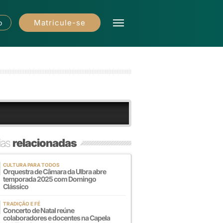
Matricule-se
o
ias
relacionadas
CULTURA PARA TODOS
Orquestra de Câmara da Ulbra abre
temporada 2025 com Domingo
Clássico
TRADIÇÃO E FÉ
Concerto de Natal reúne
colaboradores e docentes na Capela