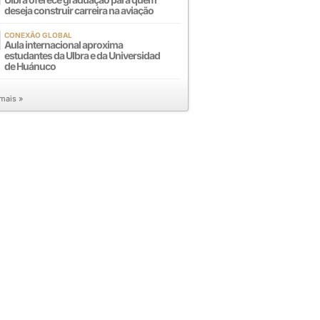
deseja construir carreira na aviação
CONEXÃO GLOBAL
Aula internacional aproxima
estudantes da Ulbra e da Universidad
de Huánuco
 mais »