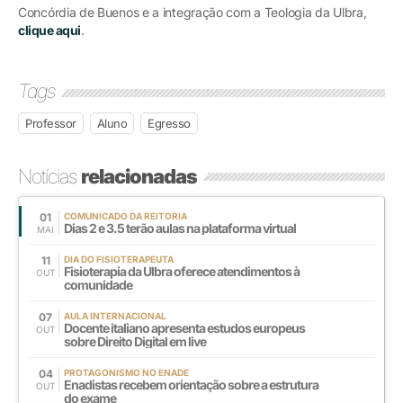
Concórdia de Buenos e a integração com a Teologia da Ulbra,
clique aqui
.
Tags
Professor
Aluno
Egresso
Notícias
relacionadas
01
COMUNICADO DA REITORIA
Dias 2 e 3.5 terão aulas na plataforma virtual
MAI
11
DIA DO FISIOTERAPEUTA
Fisioterapia da Ulbra oferece atendimentos à
OUT
comunidade
07
AULA INTERNACIONAL
Docente italiano apresenta estudos europeus
OUT
sobre Direito Digital em live
04
PROTAGONISMO NO ENADE
Enadistas recebem orientação sobre a estrutura
OUT
do exame