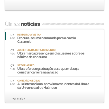
Últimas
notícias
07
HERDEIRO À VISTA?
Procura-se uma namorada para o cavalo
AGO
Caramelo
07
AUDIÊNCIA DA COPA DO MUNDO
Ulbra marca presença em discussões sobre os
AGO
hábitos de consumo
07
SETOR AÉREO
Ulbra oferece graduação para quem deseja
AGO
construir carreira na aviação
07
CONEXÃO GLOBAL
Aula internacional aproxima estudantes da Ulbra e
AGO
da Universidad de Huánuco
ver mais »