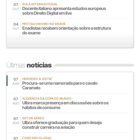
07
AULA INTERNACIONAL
Docente italiano apresenta estudos europeus
OUT
sobre Direito Digital em live
04
PROTAGONISMO NO ENADE
Enadistas recebem orientação sobre a estrutura
OUT
do exame
Últimas
notícias
07
HERDEIRO À VISTA?
Procura-se uma namorada para o cavalo
AGO
Caramelo
07
AUDIÊNCIA DA COPA DO MUNDO
Ulbra marca presença em discussões sobre os
AGO
hábitos de consumo
07
SETOR AÉREO
Ulbra oferece graduação para quem deseja
AGO
construir carreira na aviação
07
CONEXÃO GLOBAL