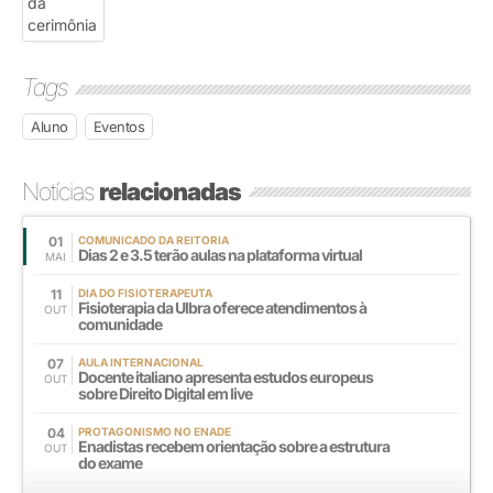
Tags
Aluno
Eventos
Notícias
relacionadas
01
COMUNICADO DA REITORIA
Dias 2 e 3.5 terão aulas na plataforma virtual
MAI
11
DIA DO FISIOTERAPEUTA
Fisioterapia da Ulbra oferece atendimentos à
OUT
comunidade
07
AULA INTERNACIONAL
Docente italiano apresenta estudos europeus
OUT
sobre Direito Digital em live
04
PROTAGONISMO NO ENADE
Enadistas recebem orientação sobre a estrutura
OUT
do exame