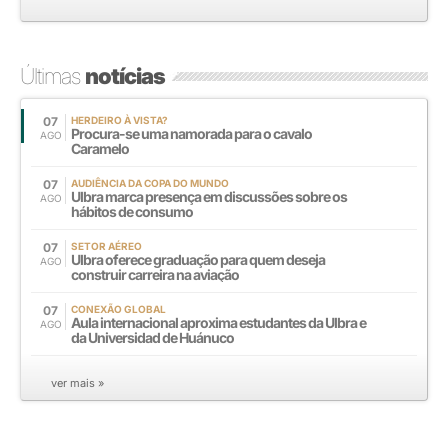
Últimas
notícias
07
HERDEIRO À VISTA?
Procura-se uma namorada para o cavalo
AGO
Caramelo
07
AUDIÊNCIA DA COPA DO MUNDO
Ulbra marca presença em discussões sobre os
AGO
hábitos de consumo
07
SETOR AÉREO
Ulbra oferece graduação para quem deseja
AGO
construir carreira na aviação
07
CONEXÃO GLOBAL
Aula internacional aproxima estudantes da Ulbra e
AGO
da Universidad de Huánuco
ver mais »