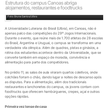
Estrutura do campus Canoas abriga
alojamentos, restaurantes e foodtrucks
O evento reúne mais de 1.700 atletas de 28 escolas do Brasil, Argentina e Uruguai
Foto: Bruna Santos/Ulbra
A Universidade Luterana do Brasil (Ulbra), em Canoas, não é
apenas palco das competições do 29º Jogos Internacionais.
Durante o evento, que reúne mais de 1.700 atletas de 28 escolas
do Brasil, Argentina e Uruguai, o campus se transforma em uma
verdadeira vila olímpica. Além de quadras, pistas e ginásios, a
rotina dos estudantes acontece dentro da Universidade, que se
converte também em espaço de moradia, convivência e
alimentação para parte dos competidores.
No prédio 11, as salas de aula viraram quartos coletivos, onde
colchões forram o chão, dando lugar a noites de descanso após
as disputas. Para a alimentação, além dos tradicionais
restaurantes e lanchonetes do campus, os jovens contam com
foodtrucks que oferecem hambúrgueres, crepes, açaí e outras
opções rápidas.
Primeira vez longe de casa