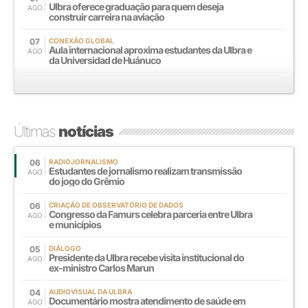
Ulbra oferece graduação para quem deseja
AGO
construir carreira na aviação
07
CONEXÃO GLOBAL
Aula internacional aproxima estudantes da Ulbra e
AGO
da Universidad de Huánuco
Últimas
notícias
06
RADIOJORNALISMO
Estudantes de jornalismo realizam transmissão
AGO
do jogo do Grêmio
06
CRIAÇÃO DE OBSERVATÓRIO DE DADOS
Congresso da Famurs celebra parceria entre Ulbra
AGO
e municípios
05
DIÁLOGO
Presidente da Ulbra recebe visita institucional do
AGO
ex-ministro Carlos Marun
04
AUDIOVISUAL DA ULBRA
Documentário mostra atendimento de saúde em
AGO