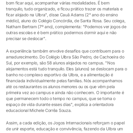
bom ficar aqui, acompanhar várias modalidades. É bem
tranquilo, tudo organizado, e ficou prático trazer os materiais e
ficar alojado na Ulbra", disse Cauã Adams (2° ano do ensino
médio), aluno do Colégio Concórdia, de Santa Rosa. Seu colega,
Natham Bertram (7º ano), complementa: "Podemos ver jogos de
outras escolas e é bem prático podermos dormir aqui e não
precisar se deslocar".
A experiência também envolve desafios que contribuem para o
amadurecimento. Do Colégio Ulbra São Pedro, de Cachoeira do
Sul, por exemplo, são 58 alunos alojados no campus. "Nos
alojamentos está tudo tranquilo. Eles (alunos) se deslocam para o
banho no complexo esportivo da Ulbra, e a alimentação é
financiada individualmente pelas famílias. Nós acompanhamos
até os restaurantes os alunos menores ou os que vêm pela
primeira vez ao campus e ainda não conhecem. O importante é
que permanecem todo o tempo no campus, que se torna o
espaço de vida durante esses dias", explica a orientadora
educacional Michele Corrêa Souza.
Assim, a cada edição, os Jogos Internacionais reforçam o papel
de unir esporte, educação e convivência, fazendo da Ulbra um