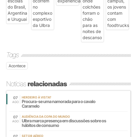
Tags
Acontece
Notícias
relacionadas
07
HERDEIRO À VISTA?
Procura-se uma namorada para o cavalo
AGO
Caramelo
07
AUDIÊNCIA DA COPA DO MUNDO
Ulbra marca presença em discussões sobre os
AGO
hábitos de consumo
07
SETOR AÉREO